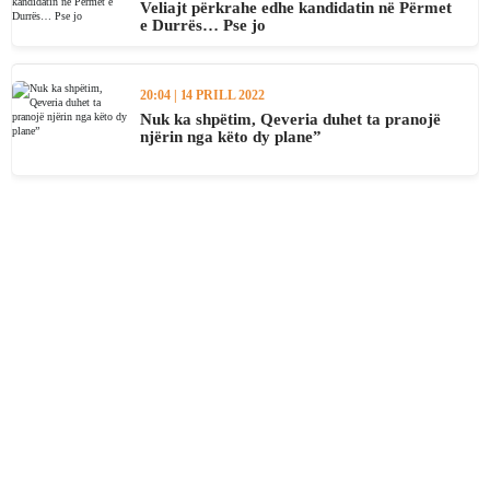
Veliajt përkrahe edhe kandidatin në Përmet
e Durrës… Pse jo
20:04 | 14 PRILL 2022
Nuk ka shpëtim, Qeveria duhet ta pranojë
njërin nga këto dy plane”