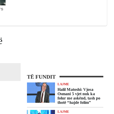
ë
TË FUNDIT
LAJME
Halil Matoshi: Vjosa
Osmani 5 vjet nuk ka
folur me askënd, tash po
thotë “hajde folim”
LAJME