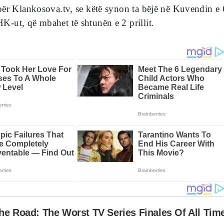
për Klankosova.tv, se këtë synon ta bëjë në Kuvendin e 
-ut, që mbahet të shtunën e 2 prillit.