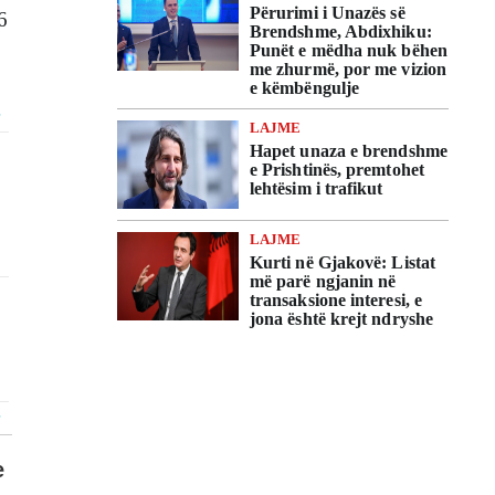
Përurimi i Unazës së
6
Brendshme, Abdixhiku:
Punët e mëdha nuk bëhen
me zhurmë, por me vizion
e këmbëngulje
LAJME
Hapet unaza e brendshme
e Prishtinës, premtohet
lehtësim i trafikut
LAJME
Kurti në Gjakovë: Listat
më parë ngjanin në
transaksione interesi, e
jona është krejt ndryshe