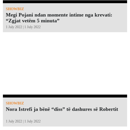
SHOWBIZ
Megi Pojani ndan momente intime nga krevati:
“Zgjat vetëm 5 minuta”￼
1 July 2022 | 1 July 2022
SHOWBIZ
Nora Istrefi ja bënë “diss” të dashures së Robertit
1 July 2022 | 1 July 2022