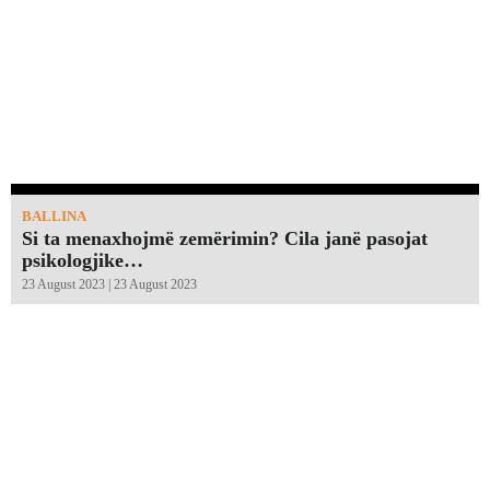
BALLINA
Si ta menaxhojmë zemërimin? Cila janë pasojat
psikologjike…
23 August 2023 | 23 August 2023