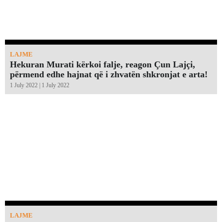
LAJME
Hekuran Murati kërkoi falje, reagon Çun Lajçi,
përmend edhe hajnat që i zhvatën shkronjat e arta!￼
1 July 2022 | 1 July 2022
LAJME