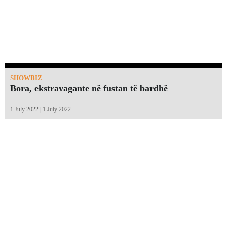
SHOWBIZ
Bora, ekstravagante në fustan të bardhë
1 July 2022 | 1 July 2022