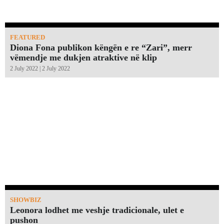
FEATURED
Diona Fona publikon këngën e re “Zari”, merr
vëmendje me dukjen atraktive në klip
2 July 2022 | 2 July 2022
SHOWBIZ
Leonora lodhet me veshje tradicionale, ulet e
pushon