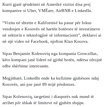
Kurti gjatë qëndrimit në Amerikë vizitoi disa prej
kompanive si Uber, VMËare, AirBNB e LinkedIn.
“Vizita në shtetin e Kalifornisë ka pasur për fokus
vendosjen e Kosovës në hartën botërore të investimeve
në sektorin e teknologjisë së informacionit”, deklaroi ai
në një video në Facebook, njofton Klan Kosova.
Sipas Benjamin Kolenoviq nga kompania Growzillas,
këto kompani janë liderë në gjithë botën, ndërsa ofrojnë
edhe shërbime interesante.
Megjithatë, LinkedIn ende ka kufizime gjuhësore ndaj
Kosovës, ani pse janë 89 mijë përdorues.
Sipas Kolenoviq, targetimi i diasporës nuk mund të
arrihet për shkak të limiteve në gjuhën shqipe.