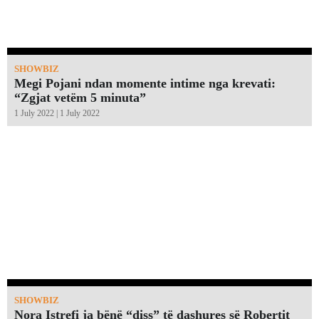
SHOWBIZ
Megi Pojani ndan momente intime nga krevati:
“Zgjat vetëm 5 minuta”￼
1 July 2022 | 1 July 2022
SHOWBIZ
Nora Istrefi ja bënë “diss” të dashures së Robertit