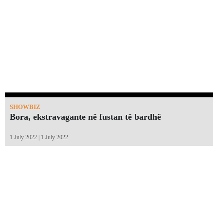
SHOWBIZ
Bora, ekstravagante në fustan të bardhë
1 July 2022 | 1 July 2022