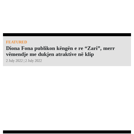
FEATURED
Diona Fona publikon këngën e re “Zari”, merr
vëmendje me dukjen atraktive në klip
2 July 2022 | 2 July 2022