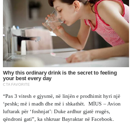
“Pas 3 vitesh e gjysmë, në linjën e prodhimit hyri një
‘peshk; më i madh dhe më i shkathët. MİUS – Avion
luftarak për ‘foshnjat’: Duke ardhur gjatë rrugës,
qëndroni gati”, ka shkruar Bayraktar në Facebook.