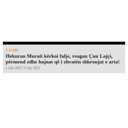
LAJME
Hekuran Murati kërkoi falje, reagon Çun Lajçi,
përmend edhe hajnat që i zhvatën shkronjat e arta!￼
1 July 2022 | 1 July 2022