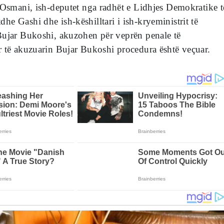
 Osmani, ish-deputet nga radhët e Lidhjes Demokratike t
e Gashi dhe ish-këshilltari i ish-kryeministrit të
Bujar Bukoshi, akuzohen për veprën penale të
r të akuzuarin Bujar Bukoshi procedura është veçuar.