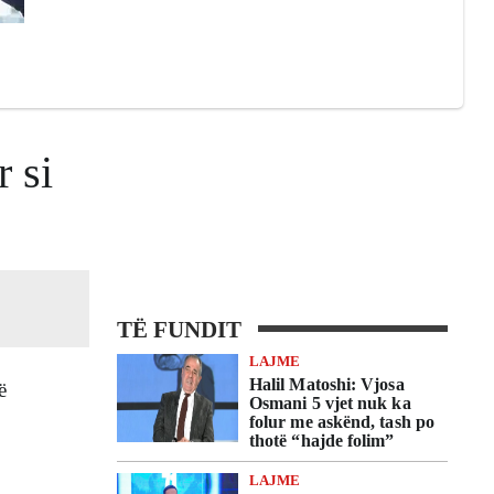
r si
TË FUNDIT
LAJME
Halil Matoshi: Vjosa
ë
Osmani 5 vjet nuk ka
folur me askënd, tash po
thotë “hajde folim”
LAJME