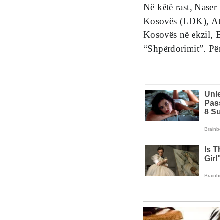
Në këtë rast, Naser
Kosovës (LDK), Atdh
Kosovës në ekzil, 
“Shpërdorimit”. Pë