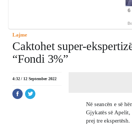
Lajme
Caktohet super-ekspertizë 
“Fondi 3%”
4:32 / 12 September 2022
Në seancën e së hën
Gjykatës së Apelit, 
prej tre ekspertësh.