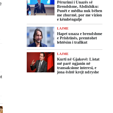
Përurimi i Unazës së
ë
Brendshme, Abdixhiku:
Punët e mëdha nuk bëhen
me zhurmë, por me vizion
e këmbëngulje
LAJME
Hapet unaza e brendshme
e Prishtinës, premtohet
lehtësim i trafikut
LAJME
Kurti në Gjakovë: Listat
më parë ngjanin në
transaksione interesi, e
jona është krejt ndryshe