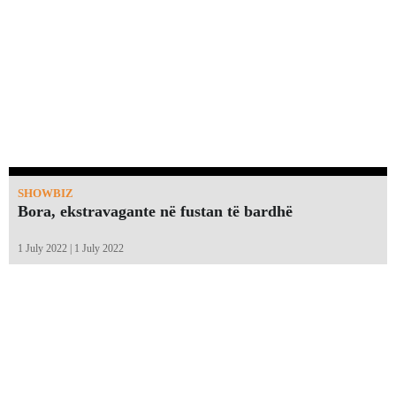
SHOWBIZ
Bora, ekstravagante në fustan të bardhë
1 July 2022 | 1 July 2022