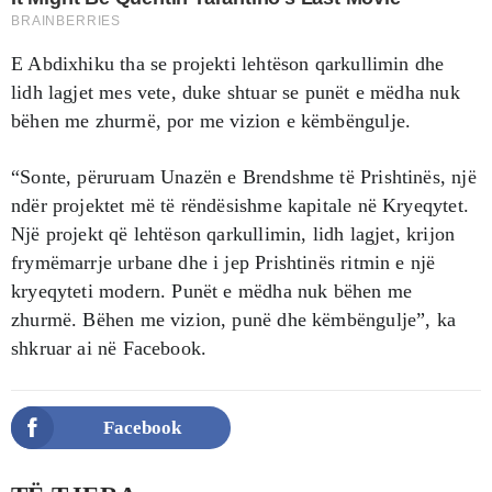
E Abdixhiku tha se projekti lehtëson qarkullimin dhe
lidh lagjet mes vete, duke shtuar se punët e mëdha nuk
bëhen me zhurmë, por me vizion e këmbëngulje.
“Sonte, përuruam Unazën e Brendshme të Prishtinës, një
ndër projektet më të rëndësishme kapitale në Kryeqytet.
Një projekt që lehtëson qarkullimin, lidh lagjet, krijon
frymëmarrje urbane dhe i jep Prishtinës ritmin e një
kryeqyteti modern. Punët e mëdha nuk bëhen me
zhurmë. Bëhen me vizion, punë dhe këmbëngulje”, ka
shkruar ai në Facebook.
Facebook