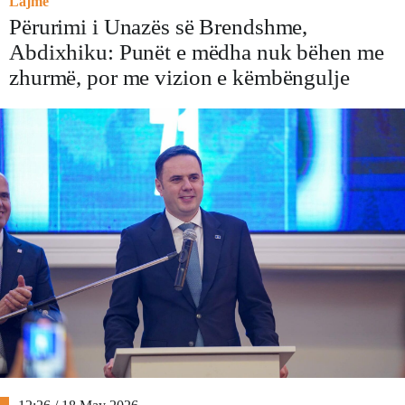
Lajme
Përurimi i Unazës së Brendshme,
Abdixhiku: Punët e mëdha nuk bëhen me
zhurmë, por me vizion e këmbëngulje