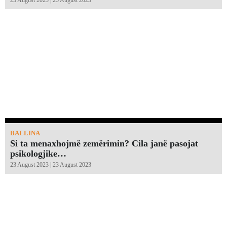
BALLINA
Si ta menaxhojmë zemërimin? Cila janë pasojat
psikologjike…
23 August 2023 | 23 August 2023