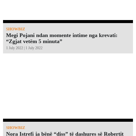
SHOWBIZ
Megi Pojani ndan momente intime nga krevati:
“Zgjat vetëm 5 minuta”￼
1 July 2022 | 1 July 2022
SHOWBIZ
Nora Istrefi ja bënë “diss” të dashures së Robertit