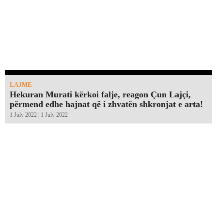
LAJME
Hekuran Murati kërkoi falje, reagon Çun Lajçi,
përmend edhe hajnat që i zhvatën shkronjat e arta!￼
1 July 2022 | 1 July 2022