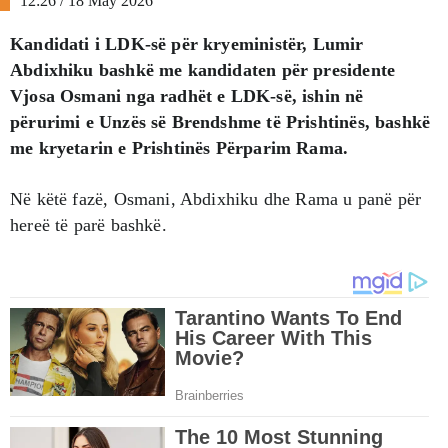
12:26 / 18 May 2026
Kandidati i LDK-së për kryeministër, Lumir
Abdixhiku bashkë me kandidaten për presidente
Vjosa Osmani nga radhët e LDK-së, ishin në
përurimi e Unzës së Brendshme të Prishtinës, bashkë
me kryetarin e Prishtinës Përparim Rama.
Në këtë fazë, Osmani, Abdixhiku dhe Rama u panë për
hereë të parë bashkë.