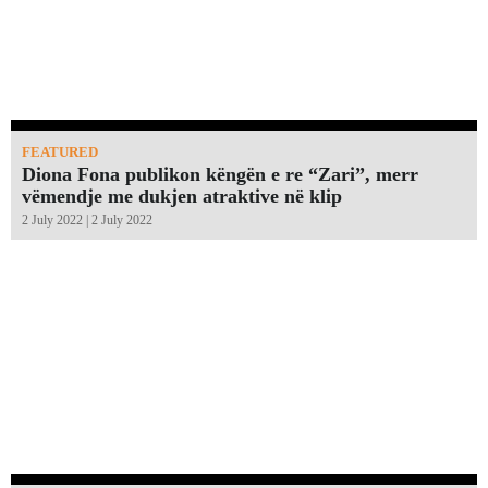
FEATURED
Diona Fona publikon këngën e re “Zari”, merr
vëmendje me dukjen atraktive në klip
2 July 2022 | 2 July 2022