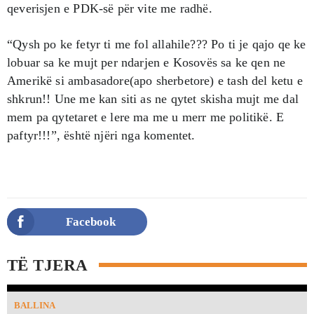
qeverisjen e PDK-së për vite me radhë.
“Qysh po ke fetyr ti me fol allahile??? Po ti je qajo qe ke
lobuar sa ke mujt per ndarjen e Kosovës sa ke qen ne
Amerikë si ambasadore(apo sherbetore) e tash del ketu e
shkrun!! Une me kan siti as ne qytet skisha mujt me dal
mem pa qytetaret e lere ma me u merr me politikë. E
paftyr!!!”, është njëri nga komentet.
Facebook
TË TJERA
BALLINA