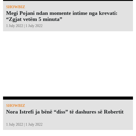
SHOWBIZ
Megi Pojani ndan momente intime nga krevati:
“Zgjat vetëm 5 minuta”￼
1 July 2022 | 1 July 2022
SHOWBIZ
Nora Istrefi ja bënë “diss” të dashures së Robertit
1 July 2022 | 1 July 2022