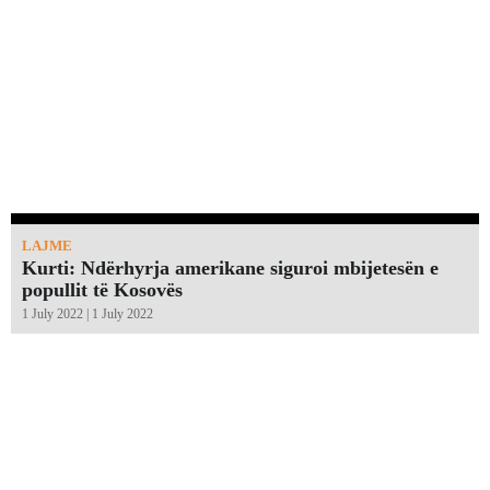
LAJME
Kurti: Ndërhyrja amerikane siguroi mbijetesën e
popullit të Kosovës
1 July 2022 | 1 July 2022