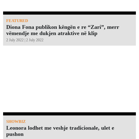
FEATURED
Diona Fona publikon këngën e re “Zari”, merr
vëmendje me dukjen atraktive në klip
2 July 2022 | 2 July 2022
SHOWBIZ
Leonora lodhet me veshje tradicionale, ulet e
pushon