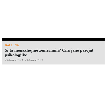
BALLINA
Si ta menaxhojmë zemërimin? Cila janë pasojat
psikologjike…
23 August 2023 | 23 August 2023