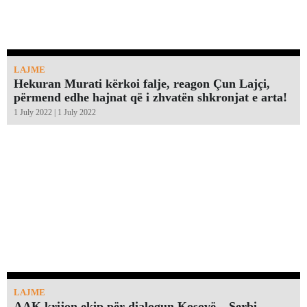
LAJME
Hekuran Murati kërkoi falje, reagon Çun Lajçi,
përmend edhe hajnat që i zhvatën shkronjat e arta!￼
1 July 2022 | 1 July 2022
LAJME
AAK krijon ekip për dialogun Kosovë – Serbi,