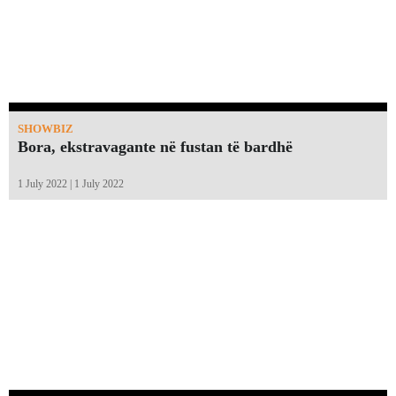
SHOWBIZ
Bora, ekstravagante në fustan të bardhë
1 July 2022 | 1 July 2022