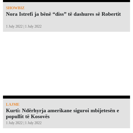
SHOWBIZ
Nora Istrefi ja bënë “diss” të dashures së Robertit
1 July 2022 | 1 July 2022
LAJME
Kurti: Ndërhyrja amerikane siguroi mbijetesën e
popullit të Kosovës
1 July 2022 | 1 July 2022