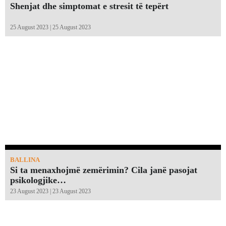
Shenjat dhe simptomat e stresit të tepërt
25 August 2023 | 25 August 2023
BALLINA
Si ta menaxhojmë zemërimin? Cila janë pasojat
psikologjike…
23 August 2023 | 23 August 2023