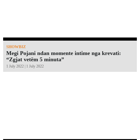
SHOWBIZ
Megi Pojani ndan momente intime nga krevati:
“Zgjat vetëm 5 minuta”￼
1 July 2022 | 1 July 2022