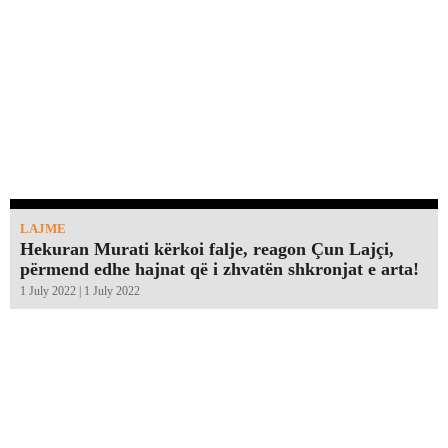
LAJME
Hekuran Murati kërkoi falje, reagon Çun Lajçi,
përmend edhe hajnat që i zhvatën shkronjat e arta!￼
1 July 2022 | 1 July 2022