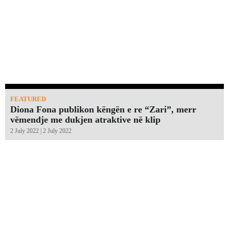
FEATURED
Diona Fona publikon këngën e re “Zari”, merr
vëmendje me dukjen atraktive në klip
2 July 2022 | 2 July 2022