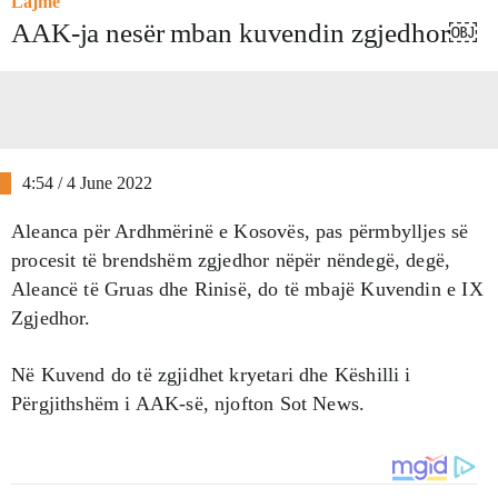
Lajme
AAK-ja nesër mban kuvendin zgjedhor￼
4:54 / 4 June 2022
Aleanca për Ardhmërinë e Kosovës, pas përmbylljes së
procesit të brendshëm zgjedhor nëpër nëndegë, degë,
Aleancë të Gruas dhe Rinisë, do të mbajë Kuvendin e IX
Zgjedhor.
Në Kuvend do të zgjidhet kryetari dhe Këshilli i
Përgjithshëm i AAK-së, njofton Sot News.