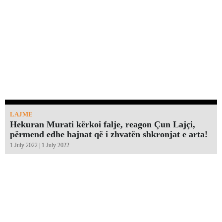
LAJME
Hekuran Murati kërkoi falje, reagon Çun Lajçi,
përmend edhe hajnat që i zhvatën shkronjat e arta!￼
1 July 2022 | 1 July 2022