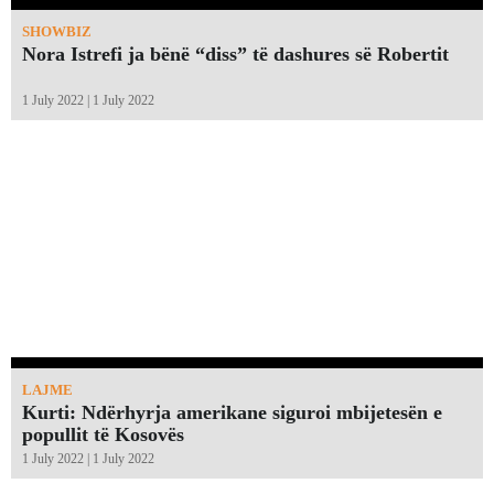
SHOWBIZ
Nora Istrefi ja bënë “diss” të dashures së Robertit
1 July 2022 | 1 July 2022
LAJME
Kurti: Ndërhyrja amerikane siguroi mbijetesën e
popullit të Kosovës
1 July 2022 | 1 July 2022