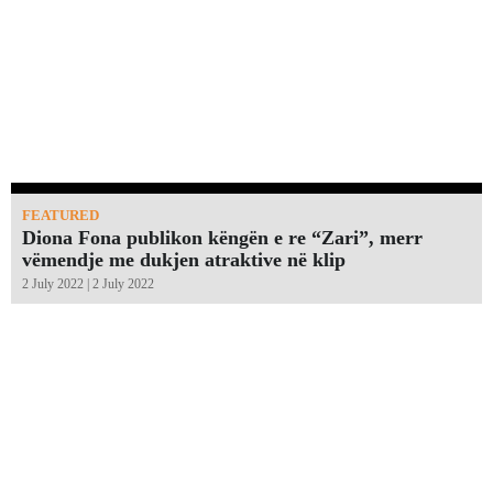
FEATURED
Diona Fona publikon këngën e re “Zari”, merr
vëmendje me dukjen atraktive në klip
2 July 2022 | 2 July 2022