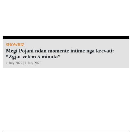
SHOWBIZ
Megi Pojani ndan momente intime nga krevati:
“Zgjat vetëm 5 minuta”￼
1 July 2022 | 1 July 2022