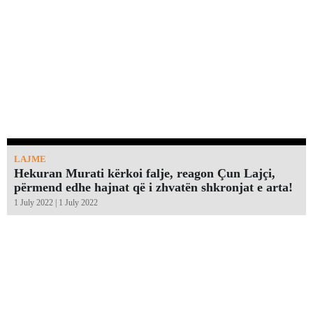
LAJME
Hekuran Murati kërkoi falje, reagon Çun Lajçi,
përmend edhe hajnat që i zhvatën shkronjat e arta!￼
1 July 2022 | 1 July 2022