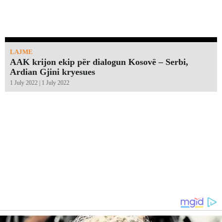
LAJME
AAK krijon ekip për dialogun Kosovë – Serbi,
Ardian Gjini kryesues
1 July 2022 | 1 July 2022