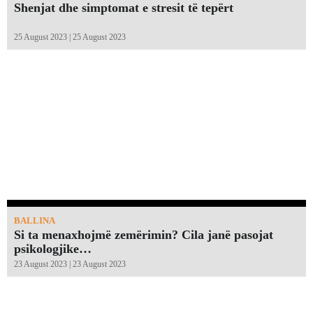
Shenjat dhe simptomat e stresit të tepërt
25 August 2023 | 25 August 2023
BALLINA
Si ta menaxhojmë zemërimin? Cila janë pasojat
psikologjike…
23 August 2023 | 23 August 2023