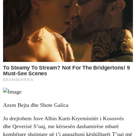
Azem Bejta dhe Shote Galica
Ju drejtohem Juve Albin Kurti-Kryeminitër i Kososvës
dhe Qeverisë S’uaj, me kërsesën dashamirëse mbarë
kombëtare shqiptare që t’i angazhoni këshilltarët T’uaj më