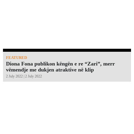
FEATURED
Diona Fona publikon këngën e re “Zari”, merr
vëmendje me dukjen atraktive në klip
2 July 2022 | 2 July 2022