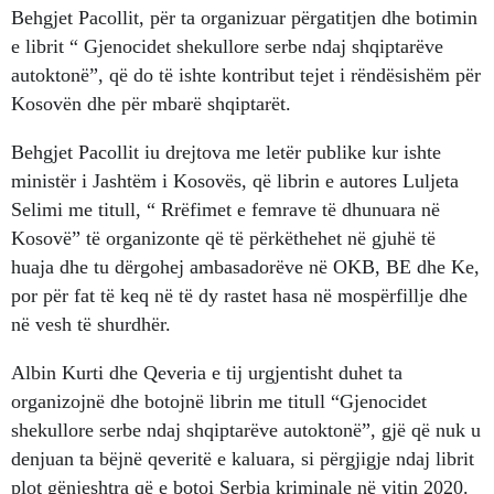
Behgjet Pacollit, për ta organizuar përgatitjen dhe botimin
e librit “ Gjenocidet shekullore serbe ndaj shqiptarëve
autoktonë”, që do të ishte kontribut tejet i rëndësishëm për
Kosovën dhe për mbarë shqiptarët.
Behgjet Pacollit iu drejtova me letër publike kur ishte
ministër i Jashtëm i Kosovës, që librin e autores Luljeta
Selimi me titull, “ Rrëfimet e femrave të dhunuara në
Kosovë” të organizonte që të përkëthehet në gjuhë të
huaja dhe tu dërgohej ambasadorëve në OKB, BE dhe Ke,
por për fat të keq në të dy rastet hasa në mospërfillje dhe
në vesh të shurdhër.
Albin Kurti dhe Qeveria e tij urgjentisht duhet ta
organizojnë dhe botojnë librin me titull “Gjenocidet
shekullore serbe ndaj shqiptarëve autoktonë”, gjë që nuk u
denjuan ta bëjnë qeveritë e kaluara, si përgjigje ndaj librit
plot gënjeshtra që e botoi Serbia kriminale në vitin 2020.