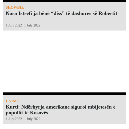
SHOWBIZ
Nora Istrefi ja bënë “diss” të dashures së Robertit
1 July 2022 | 1 July 2022
LAJME
Kurti: Ndërhyrja amerikane siguroi mbijetesën e
popullit të Kosovës
1 July 2022 | 1 July 2022