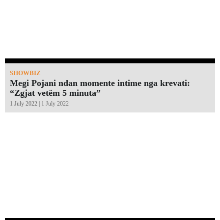
SHOWBIZ
Megi Pojani ndan momente intime nga krevati:
“Zgjat vetëm 5 minuta”￼
1 July 2022 | 1 July 2022