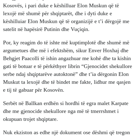
Kosovës, i pari duke e këshilluar Elon Muskun që të
lexojë më shumë për shqiptarët, dhe i dyti duke e
këshilluiar Elon Muskun që të organizijë e t’i dërgojë me
satelit në hapësirë Putinin dhe Vuçiqin.
Por, ky reagim do të ishte më kuptimplotë dhe shumë më
argumetues dhe më i efektshëm, sikur Enver Hoxhaj dhe
Behgjet Paacolli të ishin angazhuar me kohë dhe ta kishin
gati të botuar e të përkëthyer librin “Gjenocidet shekullore
serbe ndaj shqiptarëve autoktonë” dhe t’ia dërgonin Elon
Muskut ta lexojë dhe të bindet me fakte, lidhur me qasjen
e tij të gabuar për Kosovën.
Serbët në Ballkan erdhën si hordhi të egra malet Karpate
dhe me gjenocide shekullore nga më të tmerrshmet i
okupuan trojet shqiptare.
Nuk ekziston as edhe një dokument ose dëshmi që tregon