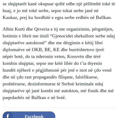
se shqiptarët kanë okupuar qoftë edhe një pëllëmbë tokë të
huaj, e jo më tokë serbe, sepse tokat serbe janë në
Kaukaz, prej ku hordhitë e egra serbe erdhën në Ballkan.
Albin Kurti dhe Qeveria e tij me organizimin, përgatitjen,
botimin e librit me titull “Gjenocidet shekullore serbe ndaj
shqiptarëve autoktonë” dhe me dërgimin e këtij libri
diplomaëve në OKB, BE, KE dhe burrështetsve tjerë
nëpër botë, do ta nderonin veten, Kosovën dhe tërë
kombin shqiptar, sepse me këtë libër do t’ia thyenin
hundët njëherë e pëgjithmonë për jetë e mot në çdo vend
dhe në çdo rast propagandës flliqane, falsifikuese,
poshtëruese, dezinformuese të Serbsë kriminale ndaj
shqiptarëve që janë kombi më autokton, më fisnik dhe më
paqedashës në Ballkan e në botë.
Facebook