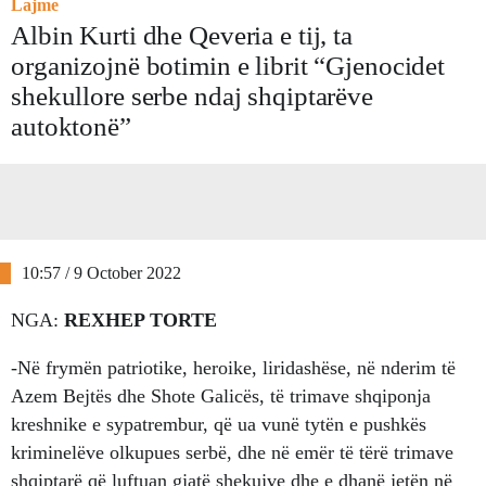
Lajme
Albin Kurti dhe Qeveria e tij, ta
organizojnë botimin e librit “Gjenocidet
shekullore serbe ndaj shqiptarëve
autoktonë”
10:57 / 9 October 2022
NGA:
REXHEP TORTE
-Në frymën patriotike, heroike, liridashëse, në nderim të
Azem Bejtës dhe Shote Galicës, të trimave shqiponja
kreshnike e sypatrembur, që ua vunë tytën e pushkës
kriminelëve olkupues serbë, dhe në emër të tërë trimave
shqiptarë që luftuan gjatë shekujve dhe e dhanë jetën në