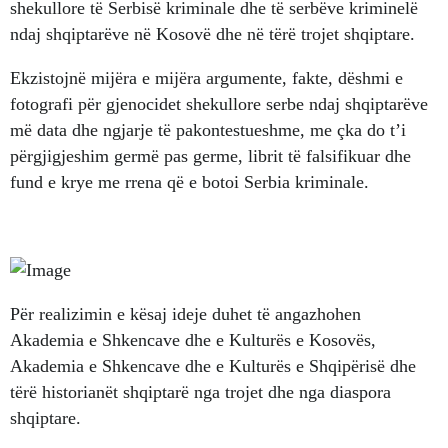
shekullore të Serbisë kriminale dhe të serbëve kriminelë
ndaj shqiptarëve në Kosovë dhe në tërë trojet shqiptare.
Ekzistojnë mijëra e mijëra argumente, fakte, dëshmi e
fotografi për gjenocidet shekullore serbe ndaj shqiptarëve
më data dhe ngjarje të pakontestueshme, me çka do t’i
përgjigjeshim germë pas germe, librit të falsifikuar dhe
fund e krye me rrena që e botoi Serbia kriminale.
Për realizimin e kësaj ideje duhet të angazhohen
Akademia e Shkencave dhe e Kulturës e Kosovës,
Akademia e Shkencave dhe e Kulturës e Shqipërisë dhe
tërë historianët shqiptarë nga trojet dhe nga diaspora
shqiptare.