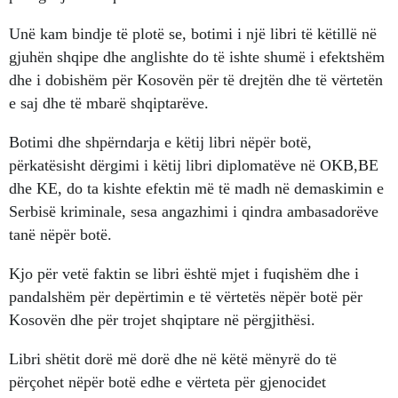
Unë kam bindje të plotë se, botimi i një libri të këtillë në
gjuhën shqipe dhe anglishte do të ishte shumë i efektshëm
dhe i dobishëm për Kosovën për të drejtën dhe të vërtetën
e saj dhe të mbarë shqiptarëve.
Botimi dhe shpërndarja e këtij libri nëpër botë,
përkatësisht dërgimi i këtij libri diplomatëve në OKB,BE
dhe KE, do ta kishte efektin më të madh në demaskimin e
Serbisë kriminale, sesa angazhimi i qindra ambasadorëve
tanë nëpër botë.
Kjo për vetë faktin se libri është mjet i fuqishëm dhe i
pandalshëm për depërtimin e të vërtetës nëpër botë për
Kosovën dhe për trojet shqiptare në përgjithësi.
Libri shëtit dorë më dorë dhe në këtë mënyrë do të
përçohet nëpër botë edhe e vërteta për gjenocidet