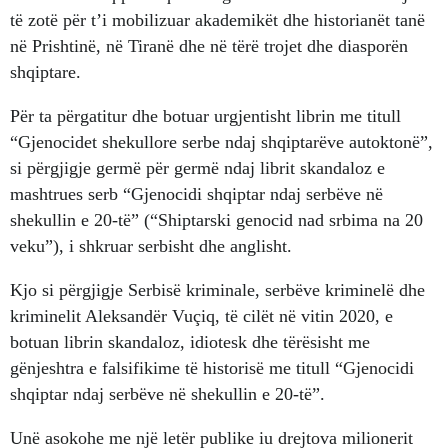
të zotë për t’i mobilizuar akademikët dhe historianët tanë
në Prishtinë, në Tiranë dhe në tërë trojet dhe diasporën
shqiptare.
Për ta përgatitur dhe botuar urgjentisht librin me titull
“Gjenocidet shekullore serbe ndaj shqiptarëve autoktonë”,
si përgjigje germë për germë ndaj librit skandaloz e
mashtrues serb “Gjenocidi shqiptar ndaj serbëve në
shekullin e 20-të” (“Shiptarski genocid nad srbima na 20
veku”), i shkruar serbisht dhe anglisht.
Kjo si përgjigje Serbisë kriminale, serbëve kriminelë dhe
kriminelit Aleksandër Vuçiq, të cilët në vitin 2020, e
botuan librin skandaloz, idiotesk dhe tërësisht me
gënjeshtra e falsifikime të historisë me titull “Gjenocidi
shqiptar ndaj serbëve në shekullin e 20-të”.
Unë asokohe me një letër publike iu drejtova milionerit