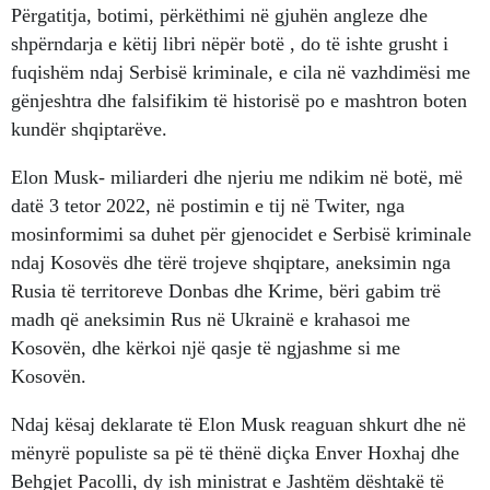
Përgatitja, botimi, përkëthimi në gjuhën angleze dhe
shpërndarja e këtij libri nëpër botë , do të ishte grusht i
fuqishëm ndaj Serbisë kriminale, e cila në vazhdimësi me
gënjeshtra dhe falsifikim të historisë po e mashtron boten
kundër shqiptarëve.
Elon Musk- miliarderi dhe njeriu me ndikim në botë, më
datë 3 tetor 2022, në postimin e tij në Twiter, nga
mosinformimi sa duhet për gjenocidet e Serbisë kriminale
ndaj Kosovës dhe tërë trojeve shqiptare, aneksimin nga
Rusia të territoreve Donbas dhe Krime, bëri gabim trë
madh që aneksimin Rus në Ukrainë e krahasoi me
Kosovën, dhe kërkoi një qasje të ngjashme si me
Kosovën.
Ndaj kësaj deklarate të Elon Musk reaguan shkurt dhe në
mënyrë populiste sa pë të thënë diçka Enver Hoxhaj dhe
Behgjet Pacolli, dy ish ministrat e Jashtëm dështakë të