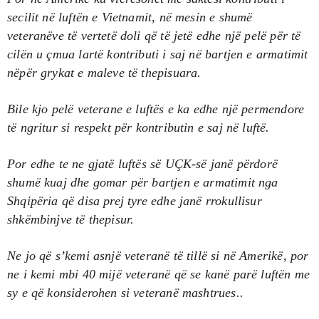
secilit në luftën e Vietnamit, në mesin e shumë
veteranëve të vertetë doli që të jetë edhe një pelë për të
cilën u çmua lartë kontributi i saj në bartjen e armatimit
nëpër grykat e maleve të thepisuara.
Bile kjo pelë veterane e luftës e ka edhe një permendore
të ngritur si respekt për kontributin e saj në luftë.
Por edhe te ne gjatë luftës së UÇK-së janë përdorë
shumë kuaj dhe gomar për bartjen e armatimit nga
Shqipëria që disa prej tyre edhe janë rrokullisur
shkëmbinjve të thepisur.
Ne jo që s’kemi asnjë veteranë të tillë si në Amerikë, por
ne i kemi mbi 40 mijë veteranë që se kanë parë luftën me
sy e që konsiderohen si veteranë mashtrues..