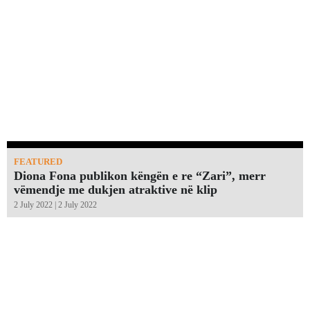
FEATURED
Diona Fona publikon këngën e re “Zari”, merr
vëmendje me dukjen atraktive në klip
2 July 2022 | 2 July 2022