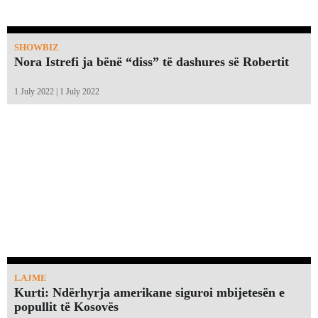
SHOWBIZ
Nora Istrefi ja bënë “diss” të dashures së Robertit
1 July 2022 | 1 July 2022
LAJME
Kurti: Ndërhyrja amerikane siguroi mbijetesën e
popullit të Kosovës