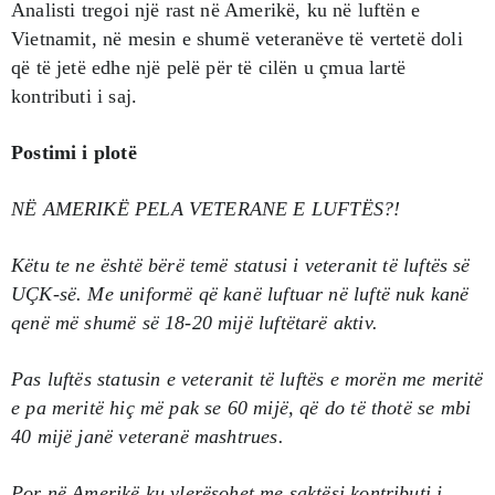
Analisti tregoi një rast në Amerikë, ku në luftën e
Vietnamit, në mesin e shumë veteranëve të vertetë doli
që të jetë edhe një pelë për të cilën u çmua lartë
kontributi i saj.
Postimi i plotë
NË AMERIKË PELA VETERANE E LUFTËS?!
Këtu te ne është bërë temë statusi i veteranit të luftës së
UÇK-së. Me uniformë që kanë luftuar në luftë nuk kanë
qenë më shumë së 18-20 mijë luftëtarë aktiv.
Pas luftës statusin e veteranit të luftës e morën me meritë
e pa meritë hiç më pak se 60 mijë, që do të thotë se mbi
40 mijë janë veteranë mashtrues.
Por në Amerikë ku vlerësohet me saktësi kontributi i