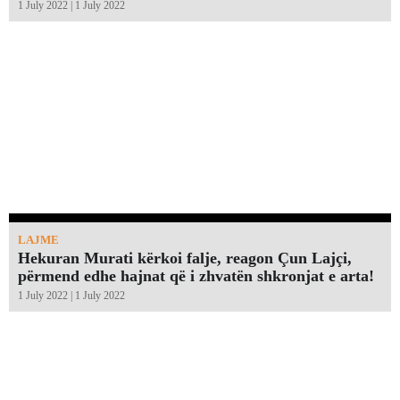
1 July 2022 | 1 July 2022
LAJME
Hekuran Murati kërkoi falje, reagon Çun Lajçi,
përmend edhe hajnat që i zhvatën shkronjat e arta!￼
1 July 2022 | 1 July 2022