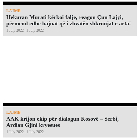
LAJME
Hekuran Murati kërkoi falje, reagon Çun Lajçi,
përmend edhe hajnat që i zhvatën shkronjat e arta!￼
1 July 2022 | 1 July 2022
LAJME
AAK krijon ekip për dialogun Kosovë – Serbi,
Ardian Gjini kryesues
1 July 2022 | 1 July 2022