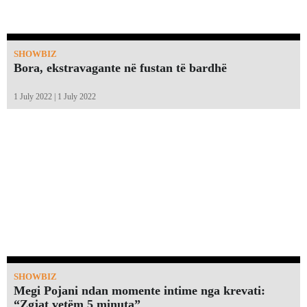
SHOWBIZ
Bora, ekstravagante në fustan të bardhë
1 July 2022 | 1 July 2022
SHOWBIZ
Megi Pojani ndan momente intime nga krevati:
“Zgjat vetëm 5 minuta”￼