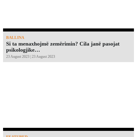
BALLINA
Si ta menaxhojmë zemërimin? Cila janë pasojat
psikologjike…
23 August 2023 | 23 August 2023
FEATURED