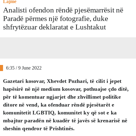
Lajme
Analisti ofendon rëndë pjesëmarrësit në
Paradë përmes një fotografie, duke
shfrytëzuar deklaratat e Lushtakut
6:35 / 9 June 2022
Gazetari kosovar, Xhevdet Pozhari, të cilit i jepet
hapësirë në një medium kosovar, pothuajse çdo ditë,
për të komentuar ngjarjet dhe zhvillimet politike
ditore në vend, ka ofenduar rëndë pjesëtarët e
komunitetit LGBTIQ, komunitet ky që sot e ka
mbajtur paradën në kuadër të javës së krenarisë në
sheshin qendror të Prishtinës.