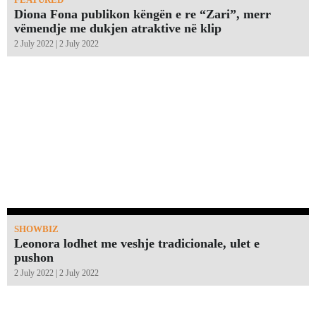
Diona Fona publikon këngën e re “Zari”, merr
vëmendje me dukjen atraktive në klip
2 July 2022 | 2 July 2022
SHOWBIZ
Leonora lodhet me veshje tradicionale, ulet e
pushon
2 July 2022 | 2 July 2022