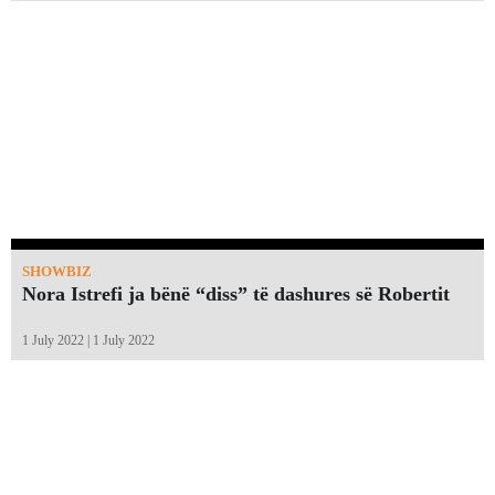
SHOWBIZ
Nora Istrefi ja bënë “diss” të dashures së Robertit
1 July 2022 | 1 July 2022