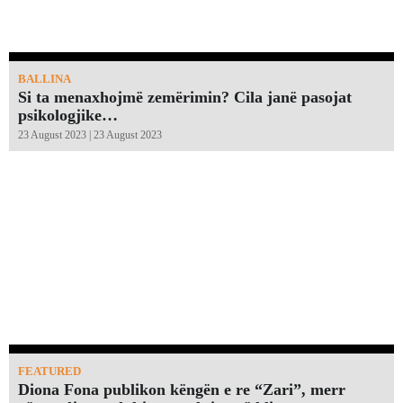
BALLINA
Si ta menaxhojmë zemërimin? Cila janë pasojat
psikologjike…
23 August 2023 | 23 August 2023
FEATURED
Diona Fona publikon këngën e re “Zari”, merr