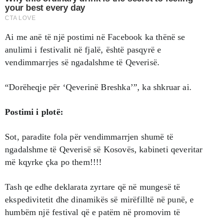
Ai me anë të një postimi në Facebook ka thënë se
anulimi i festivalit në fjalë, është pasqyrë e
vendimmarrjes së ngadalshme të Qeverisë.
“Dorëheqje për ‘Qeverinë Breshka’”, ka shkruar ai.
Postimi i plotë:
Sot, paradite fola për vendimmarrjen shumë të
ngadalshme të Qeverisë së Kosovës, kabineti qeveritar
më kqyrke çka po them!!!!
Tash qe edhe deklarata zyrtare që në mungesë të
ekspedivitetit dhe dinamikës së mirëfilltë në punë, e
humbëm një festival që e patëm në promovim të