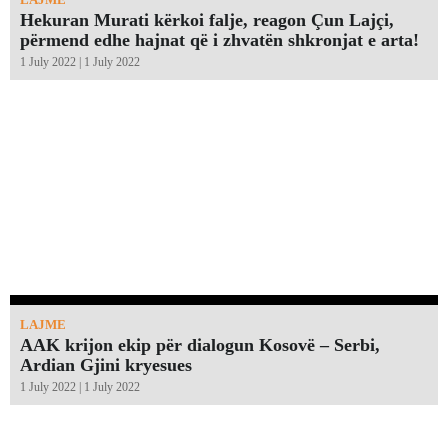
Hekuran Murati kërkoi falje, reagon Çun Lajçi,
përmend edhe hajnat që i zhvatën shkronjat e arta!￼
1 July 2022 | 1 July 2022
LAJME
AAK krijon ekip për dialogun Kosovë – Serbi,
Ardian Gjini kryesues
1 July 2022 | 1 July 2022