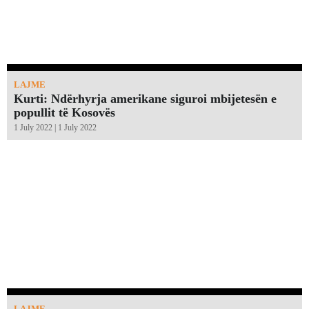
LAJME
Kurti: Ndërhyrja amerikane siguroi mbijetesën e
popullit të Kosovës
1 July 2022 | 1 July 2022
LAJME