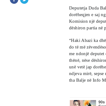
Deputetja Duda Bal
dorëheqjen e saj ng
Komision një depute
dëshiron partia në 
“Haki Abazi ka dhë
do të më zëvendësoj
me ndonjë deputet 
thënë, nëse dëshiro
unë vetë jap dorëhe
ndjeva mirë, sepse 
tha Balje në Info M