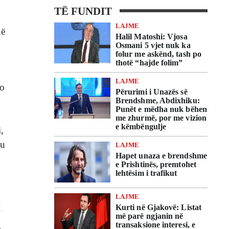
TË FUNDIT
LAJME
në
Halil Matoshi: Vjosa
Osmani 5 vjet nuk ka
folur me askënd, tash po
thotë “hajde folim”
LAJME
po
Përurimi i Unazës së
Brendshme, Abdixhiku:
,
Punët e mëdha nuk bëhen
me zhurmë, por me vizion
e këmbëngulje
,
 u
LAJME
Hapet unaza e brendshme
,
e Prishtinës, premtohet
lehtësim i trafikut
LAJME
Kurti në Gjakovë: Listat
më parë ngjanin në
transaksione interesi, e