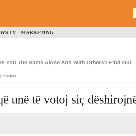
WS TV
MARKETING
ë unë të votoj siç dëshirojn