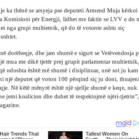
je ka thënë se arsyeja pse deputeti Armend Muja kërkoi
a Komisioni për Energji, lidhet me faktin se LVV e do 
t nga grupi multietnik, që do të votonte ashtu siç
pushtet.
në dorëheqje, dhe jam shumë e sigurt se Vetëvendosja 
ë mua me dikë tjetër prej grupit parlamentar multietnik
që ndoshta është më shumë i disiplinuar, unë sot ju kam
ni një deputet që voton 100 përqind siç ju doni, thuajeni
qje. Në këtë mënyrë është një sjellje shumë e keqe, nuk
ne jemi koalicion dhe duhet të respektojmë njëri-tjetrin”
agazine.