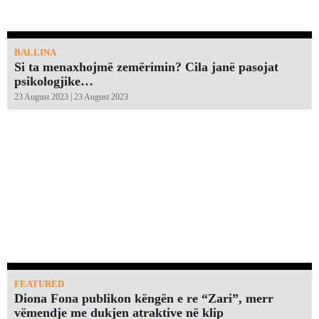
BALLINA
Si ta menaxhojmë zemërimin? Cila janë pasojat
psikologjike…
23 August 2023 | 23 August 2023
FEATURED
Diona Fona publikon këngën e re “Zari”, merr
vëmendje me dukjen atraktive në klip