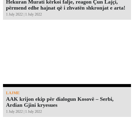
Hekuran Murati kërkoi falje, reagon Çun Lajçi,
përmend edhe hajnat që i zhvatën shkronjat e arta!￼
1 July 2022 | 1 July 2022
LAJME
AAK krijon ekip për dialogun Kosovë – Serbi,
Ardian Gjini kryesues
1 July 2022 | 1 July 2022