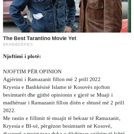
Njoftimi i plotë:
NJOFTIM PËR OPINION
Agjërimi i Ramazanit fillon më 2 prill 2022
Kryesia e Bashkësisë Islame të Kosovës njofton
besimtarët dhe gjithë opinionin e gjerë se Muaji i
madhëruar i Ramazanit fillon ditën e shtunë më 2 prill
2022.
Me rastin e fillimit të muajit të bekuar të Ramazanit,
Kryesia e BI-së, përgëzon besimtarët në Kosovë,
diasporë e trojet tona duke u dëshiruar agjërim të lehtë,