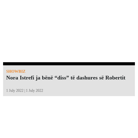
SHOWBIZ
Nora Istrefi ja bënë “diss” të dashures së Robertit
1 July 2022 | 1 July 2022