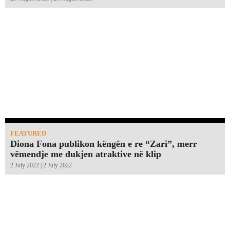
FEATURED
Diona Fona publikon këngën e re “Zari”, merr
vëmendje me dukjen atraktive në klip
2 July 2022 | 2 July 2022