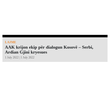
LAJME
AAK krijon ekip për dialogun Kosovë – Serbi,
Ardian Gjini kryesues
1 July 2022 | 1 July 2022