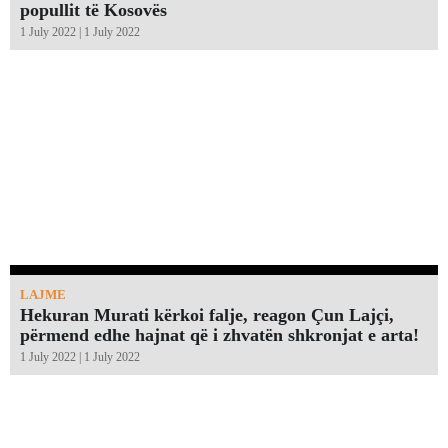
popullit të Kosovës
1 July 2022 | 1 July 2022
LAJME
Hekuran Murati kërkoi falje, reagon Çun Lajçi,
përmend edhe hajnat që i zhvatën shkronjat e arta!￼
1 July 2022 | 1 July 2022