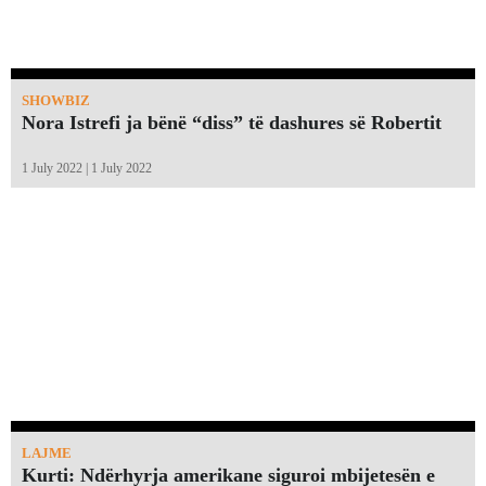
SHOWBIZ
Nora Istrefi ja bënë “diss” të dashures së Robertit
1 July 2022 | 1 July 2022
LAJME
Kurti: Ndërhyrja amerikane siguroi mbijetesën e