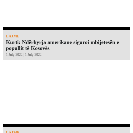
LAJME
Kurti: Ndërhyrja amerikane siguroi mbijetesën e
popullit të Kosovës
1 July 2022 | 1 July 2022
LAJME