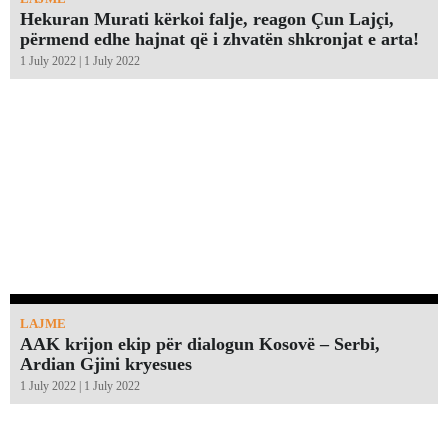
Hekuran Murati kërkoi falje, reagon Çun Lajçi,
përmend edhe hajnat që i zhvatën shkronjat e arta!￼
1 July 2022 | 1 July 2022
LAJME
AAK krijon ekip për dialogun Kosovë – Serbi,
Ardian Gjini kryesues
1 July 2022 | 1 July 2022