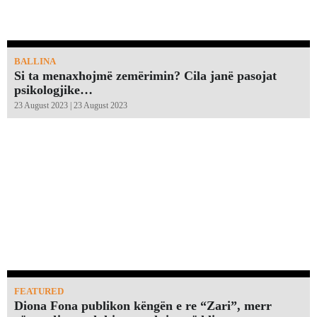
BALLINA
Si ta menaxhojmë zemërimin? Cila janë pasojat
psikologjike…
23 August 2023 | 23 August 2023
FEATURED
Diona Fona publikon këngën e re “Zari”, merr