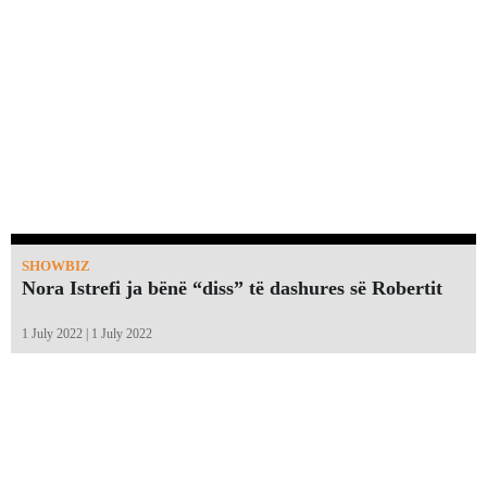
SHOWBIZ
Nora Istrefi ja bënë “diss” të dashures së Robertit
1 July 2022 | 1 July 2022