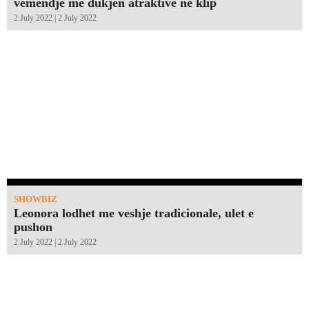
vëmendje me dukjen atraktive në klip
2 July 2022 | 2 July 2022
SHOWBIZ
Leonora lodhet me veshje tradicionale, ulet e
pushon
2 July 2022 | 2 July 2022