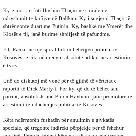
Ky e mori, e futi Hashim Thaçin në spiralen e
ndryshimit të kufijve në Ballkan. Ky i sugjeroi Thaçit të
shtrëngonte duart me Putinin. Ky, bashkë me Ymerët dhe
Klosët e tij, janë burime shpifjesh të pafundme.
Edi Rama, në një spiral futi udhëheqjen politike të
Kosovës, e cila në mënyrë absolute ndikoi në arrestimin
e tyre.
Unë do diskutoj më vonë për të gjithë të vërtetat e
raportit të Dick Marty-t. Por ky, që do të bëhet tani
patriot, absolutisht me Baton Haxhiun, janë promotorë të
arrestimit të udhëheqjes politike të Kosovës.
Këta ndërmorën fushatën për anulimin e gjykatës
speciale, që tregonte indirekt përpjekje për të fshehur
fajësinë. Prandaj hidhet këtu se e di se në çdo variant,