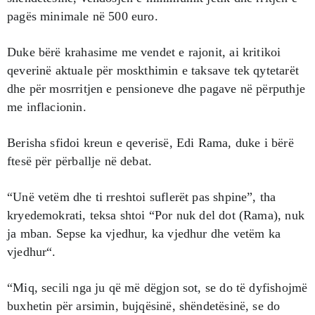
pagës minimale në 500 euro.
Duke bërë krahasime me vendet e rajonit, ai kritikoi
qeverinë aktuale për moskthimin e taksave tek qytetarët
dhe për mosrritjen e pensioneve dhe pagave në përputhje
me inflacionin.
Berisha sfidoi kreun e qeverisë, Edi Rama, duke i bërë
ftesë për përballje në debat.
“Unë vetëm dhe ti rreshtoi suflerët pas shpine”, tha
kryedemokrati, teksa shtoi “Por nuk del dot (Rama), nuk
ja mban. Sepse ka vjedhur, ka vjedhur dhe vetëm ka
vjedhur“.
“Miq, secili nga ju që më dëgjon sot, se do të dyfishojmë
buxhetin për arsimin, bujqësinë, shëndetësinë, se do