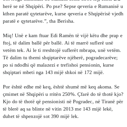
herë se në Shqipëri. Po pse? Sepse qeveria e Rumanisë u
kthen paratë qytetarëve, kurse qeveria e Shqipërisë vjedh
paratë e qytetarëve.”, tha Berisha.
Miq! Unë e kam ftuar Edi Ramën të vijë këtu dhe prap e
ftoj, të dalim ballë për ballë. Ai të marrë suflerë unë
vetëm tek. Ai le ti rreshtojë suflerët mbrapa, unë vetëm.
Të dalim tu themi shqiptarëve njëherë, pogradecarëve;
po si ndodhi që malazezi e trefishoi pensionin, kurse
shqiptari mbeti nga 143 mijë shkoi në 172 mijë.
Por është edhe më keq, është shumë më keq akoma. Se
çmimet në Shqipëri u rritën 250%. Çfarë do të thotë kjo?
Kjo do të thotë që pensionisti në Pogradec, në Tiranë për
të blerë aq sa blinte në vitin 2013 me 143 mijë lekë,
duhet të shpenzojë sot 390 mijë lek.