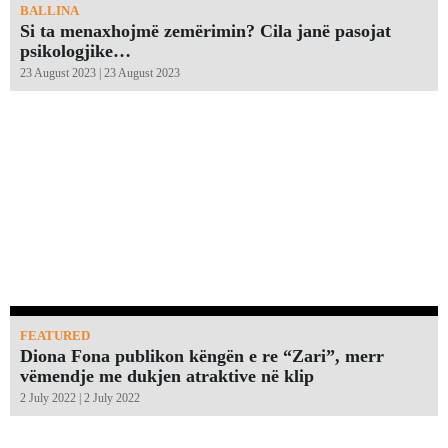
BALLINA
Si ta menaxhojmë zemërimin? Cila janë pasojat
psikologjike…
23 August 2023 | 23 August 2023
FEATURED
Diona Fona publikon këngën e re “Zari”, merr
vëmendje me dukjen atraktive në klip
2 July 2022 | 2 July 2022