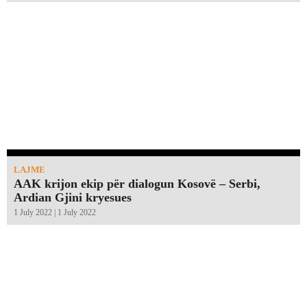
LAJME
AAK krijon ekip për dialogun Kosovë – Serbi,
Ardian Gjini kryesues
1 July 2022 | 1 July 2022