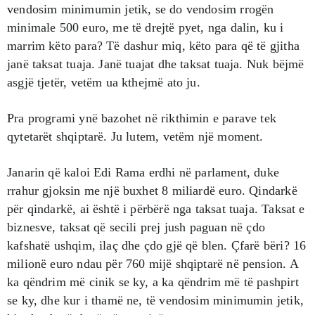
vendosim minimumin jetik, se do vendosim rrogën
minimale 500 euro, me të drejtë pyet, nga dalin, ku i
marrim këto para? Të dashur miq, këto para që të gjitha
janë taksat tuaja. Janë tuajat dhe taksat tuaja. Nuk bëjmë
asgjë tjetër, vetëm ua kthejmë ato ju.
Pra programi ynë bazohet në rikthimin e parave tek
qytetarët shqiptarë. Ju lutem, vetëm një moment.
Janarin që kaloi Edi Rama erdhi në parlament, duke
rrahur gjoksin me një buxhet 8 miliardë euro. Qindarkë
për qindarkë, ai është i përbërë nga taksat tuaja. Taksat e
biznesve, taksat që secili prej jush paguan në çdo
kafshatë ushqim, ilaç dhe çdo gjë që blen. Çfarë bëri? 16
milionë euro ndau për 760 mijë shqiptarë në pension. A
ka qëndrim më cinik se ky, a ka qëndrim më të pashpirt
se ky, dhe kur i thamë ne, të vendosim minimumin jetik,