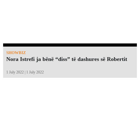
SHOWBIZ
Nora Istrefi ja bënë “diss” të dashures së Robertit
1 July 2022 | 1 July 2022