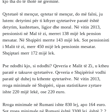
kjo tha do të thotë në greminë.
Qytetarë të mençur, qytetar të mençur, do më falni, ju
lutem: detyrimi për ti kthyer qytetarëve paratë është
detyrim, kushtetues, ligjor dhe moral. Në vitin 2013,
pensionisti në Mal të zi, merret 138 mijë lek pension
mesatar. Në Shqipëri merrte 143 mijë lek. Sot pensionisti
i Malit të zi, merr 450 mijë lek pensionin mesatar.
Shqiptari merr 172 mijë lek.
Pse ndodhi kjo, si ndodhi? Qeveria e Malit të Zi, u ktheu
paratë e taksave qytetarëve. Qeveria e Shqipërisë vodhi
paratë që duhej tu kthente qytetarëve. Në vitin 2013,
rroga minimale në Shqipëri, sipas statistikave zyrtare
ishte 220 mijë lekë, ose 220 euro.
Rroga minimale në Rumani ishte 830 lej, apo 164 euro.
Sot rroga minimale në Rumani është 3300 lej, është 2.2