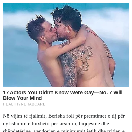
Në vijim të fjalimit, Berisha foli për premtimet e tij për
dyfishimin e buxhetit për arsimin, bujqësinë dhe
shëndetësinë, vendosjen e minimumit jetik dhe rritjen e