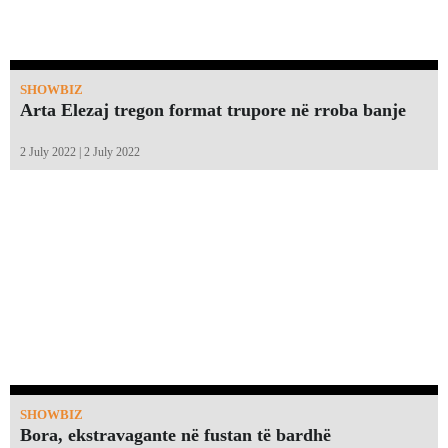
SHOWBIZ
Arta Elezaj tregon format trupore në rroba banje
2 July 2022 | 2 July 2022
SHOWBIZ
Bora, ekstravagante në fustan të bardhë