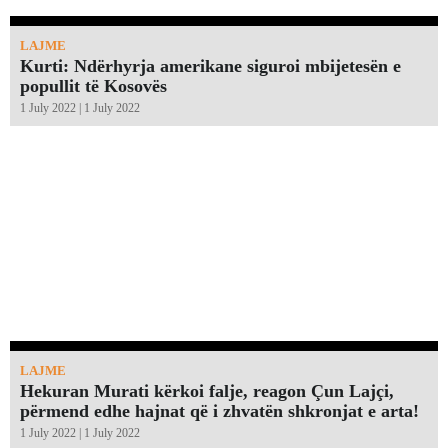
LAJME
Kurti: Ndërhyrja amerikane siguroi mbijetesën e
popullit të Kosovës
1 July 2022 | 1 July 2022
LAJME
Hekuran Murati kërkoi falje, reagon Çun Lajçi,
përmend edhe hajnat që i zhvatën shkronjat e arta!￼
1 July 2022 | 1 July 2022