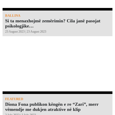
BALLINA
Si ta menaxhojmë zemërimin? Cila janë pasojat
psikologjike…
23 August 2023 | 23 August 2023
FEATURED
Diona Fona publikon këngën e re “Zari”, merr
vëmendje me dukjen atraktive në klip
2 July 2022 | 2 July 2022