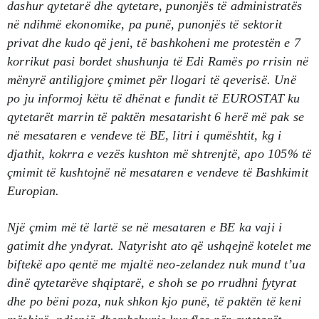
dashur qytetarë dhe qytetare, punonjës të administratës
në ndihmë ekonomike, pa punë, punonjës të sektorit
privat dhe kudo që jeni, të bashkoheni me protestën e 7
korrikut pasi bordet shushunja të Edi Ramës po rrisin në
mënyrë antiligjore çmimet për llogari të qeverisë. Unë
po ju informoj këtu të dhënat e fundit të EUROSTAT ku
qytetarët marrin të paktën mesatarisht 6 herë më pak se
në mesataren e vendeve të BE, litri i qumështit, kg i
djathit, kokrra e vezës kushton më shtrenjtë, apo 105% të
çmimit të kushtojnë në mesataren e vendeve të Bashkimit
Europian.
Një çmim më të lartë se në mesataren e BE ka vaji i
gatimit dhe yndyrat. Natyrisht ato që ushqejnë kotelet me
biftekë apo qentë me mjaltë neo-zelandez nuk mund t’ua
dinë qytetarëve shqiptarë, e shoh se po rrudhni fytyrat
dhe po bëni poza, nuk shkon kjo punë, të paktën të keni