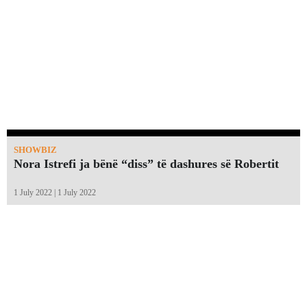
SHOWBIZ
Nora Istrefi ja bënë “diss” të dashures së Robertit
1 July 2022 | 1 July 2022