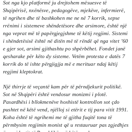
Sot nga kjo platformë ju drejtohem mësuesve të
Shqipërisë, nxënësve, pedagogëve, mjekëve, infermierë,
të ngrihen dhe të bashkohen me ne në 7 korrik, sepse
rrënimi i sistemeve shëndetësore dhe arsimore, është një
nga veprat më të papërgjegjshme të këtij regjimi. Sistemi
i shëndetësisë është në ditën më të rëndë që nga vitet ’60
e gjer sot, arsimi gjithashtu po shpërbëhet. Fondet janë
qesharake për këto dy sisteme. Vetëm protesta e datës 7
korrik do të ishte përgjigjja më e merituar ndaj këtij
regjimi kleptokrat.
Një thirrje të veçantë kam për të përndjekurit politikë.
Sot në Shqipëri është vendosur monizmi i plotë.
Pasardhësi i bllokmenëve hoxhistë kontrollon sot çdo
pushtet në këtë vend, njëlloj si etërit e tij para vitit 1991.
Koha është të ngrihemi me të gjitha fuqitë tona të
përmbysim regjimin monist që u restauruar pas zgjedhjes