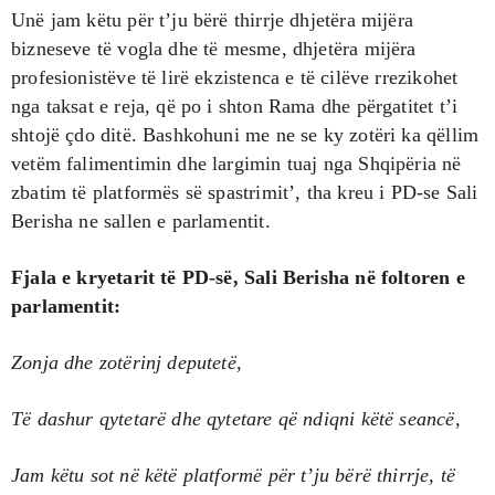
Unë jam këtu për t’ju bërë thirrje dhjetëra mijëra
bizneseve të vogla dhe të mesme, dhjetëra mijëra
profesionistëve të lirë ekzistenca e të cilëve rrezikohet
nga taksat e reja, që po i shton Rama dhe përgatitet t’i
shtojë çdo ditë. Bashkohuni me ne se ky zotëri ka qëllim
vetëm falimentimin dhe largimin tuaj nga Shqipëria në
zbatim të platformës së spastrimit’, tha kreu i PD-se Sali
Berisha ne sallen e parlamentit.
Fjala e kryetarit të PD-së, Sali Berisha në foltoren e
parlamentit:
Zonja dhe zotërinj deputetë,
Të dashur qytetarë dhe qytetare që ndiqni këtë seancë,
Jam këtu sot në këtë platformë për t’ju bërë thirrje, të