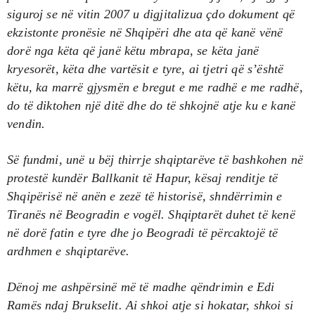
siguroj se në vitin 2007 u digjitalizua çdo dokument që
ekzistonte pronësie në Shqipëri dhe ata që kanë vënë
dorë nga këta që janë këtu mbrapa, se këta janë
kryesorët, këta dhe vartësit e tyre, ai tjetri që s’është
këtu, ka marrë gjysmën e bregut e me radhë e me radhë,
do të diktohen një ditë dhe do të shkojnë atje ku e kanë
vendin.
Së fundmi, unë u bëj thirrje shqiptarëve të bashkohen në
protestë kundër Ballkanit të Hapur, kësaj renditje të
Shqipërisë në anën e zezë të historisë, shndërrimin e
Tiranës në Beogradin e vogël. Shqiptarët duhet të kenë
në dorë fatin e tyre dhe jo Beogradi të përcaktojë të
ardhmen e shqiptarëve.
Dënoj me ashpërsinë më të madhe qëndrimin e Edi
Ramës ndaj Brukselit. Ai shkoi atje si hokatar, shkoi si