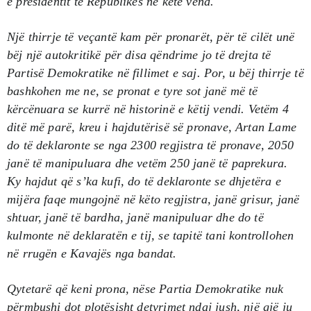
ë presidentit të Republikës në këtë vend.
Një thirrje të veçantë kam për pronarët, për të cilët unë
bëj një autokritikë për disa qëndrime jo të drejta të
Partisë Demokratike në fillimet e saj. Por, u bëj thirrje të
bashkohen me ne, se pronat e tyre sot janë më të
kërcënuara se kurrë në historinë e këtij vendi. Vetëm 4
ditë më parë, kreu i hajdutërisë së pronave, Artan Lame
do të deklaronte se nga 2300 regjistra të pronave, 2050
janë të manipuluara dhe vetëm 250 janë të paprekura.
Ky hajdut që s’ka kufi, do të deklaronte se dhjetëra e
mijëra faqe mungojnë në këto regjistra, janë grisur, janë
shtuar, janë të bardha, janë manipuluar dhe do të
kulmonte në deklaratën e tij, se tapitë tani kontrollohen
në rrugën e Kavajës nga bandat.
Qytetarë që keni prona, nëse Partia Demokratike nuk
përmbushi dot plotësisht detyrimet ndaj jush, një gjë ju