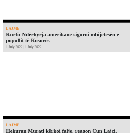
LAJME
Kurti: Ndërhyrja amerikane siguroi mbijetesën e
popullit të Kosovës
1 July 2022 | 1 July 2022
LAJME
Hekuran Murati kërkoi falje, reagon Çun Lajçi,