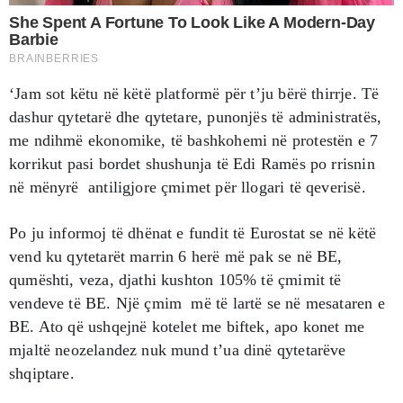
‘Jam sot këtu në këtë platformë për t’ju bërë thirrje. Të
dashur qytetarë dhe qytetare, punonjës të administratës,
me ndihmë ekonomike, të bashkohemi në protestën e 7
korrikut pasi bordet shushunja të Edi Ramës po rrisnin
në mënyrë antiligjore çmimet për llogari të qeverisë.
Po ju informoj të dhënat e fundit të Eurostat se në këtë
vend ku qytetarët marrin 6 herë më pak se në BE,
qumështi, veza, djathi kushton 105% të çmimit të
vendeve të BE. Një çmim më të lartë se në mesataren e
BE. Ato që ushqejnë kotelet me biftek, apo konet me
mjaltë neozelandez nuk mund t’ua dinë qytetarëve
shqiptare.