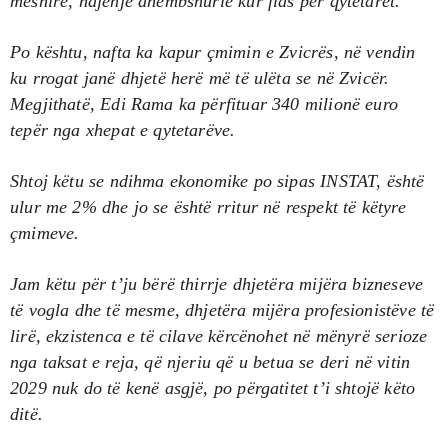
mëshirë, ndjenjë dhembshurie kur flas për qytetarët.
Po kështu, nafta ka kapur çmimin e Zvicrës, në vendin
ku rrogat janë dhjetë herë më të ulëta se në Zvicër.
Megjithatë, Edi Rama ka përfituar 340 milionë euro
tepër nga xhepat e qytetarëve.
Shtoj këtu se ndihma ekonomike po sipas INSTAT, është
ulur me 2% dhe jo se është rritur në respekt të këtyre
çmimeve.
Jam këtu për t’ju bërë thirrje dhjetëra mijëra bizneseve
të vogla dhe të mesme, dhjetëra mijëra profesionistëve të
lirë, ekzistenca e të cilave kërcënohet në mënyrë serioze
nga taksat e reja, që njeriu që u betua se deri në vitin
2029 nuk do të kenë asgjë, po përgatitet t’i shtojë këto
ditë.