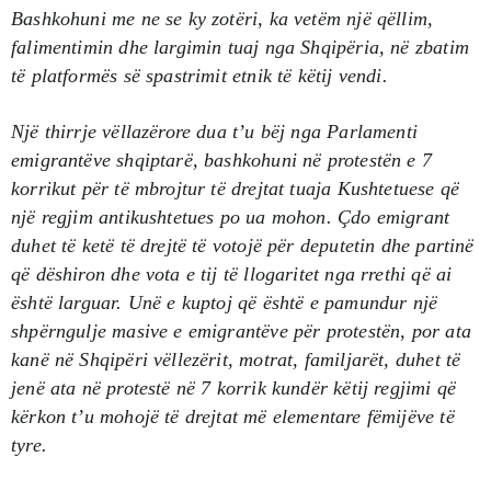
Bashkohuni me ne se ky zotëri, ka vetëm një qëllim,
falimentimin dhe largimin tuaj nga Shqipëria, në zbatim
të platformës së spastrimit etnik të këtij vendi.
Një thirrje vëllazërore dua t’u bëj nga Parlamenti
emigrantëve shqiptarë, bashkohuni në protestën e 7
korrikut për të mbrojtur të drejtat tuaja Kushtetuese që
një regjim antikushtetues po ua mohon. Çdo emigrant
duhet të ketë të drejtë të votojë për deputetin dhe partinë
që dëshiron dhe vota e tij të llogaritet nga rrethi që ai
është larguar. Unë e kuptoj që është e pamundur një
shpërngulje masive e emigrantëve për protestën, por ata
kanë në Shqipëri vëllezërit, motrat, familjarët, duhet të
jenë ata në protestë në 7 korrik kundër këtij regjimi që
kërkon t’u mohojë të drejtat më elementare fëmijëve të
tyre.