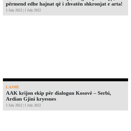
përmend edhe hajnat që i zhvatën shkronjat e arta!￼
1 July 2022 | 1 July 2022
LAJME
AAK krijon ekip për dialogun Kosovë – Serbi,
Ardian Gjini kryesues
1 July 2022 | 1 July 2022