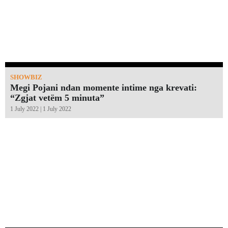
SHOWBIZ
Megi Pojani ndan momente intime nga krevati:
“Zgjat vetëm 5 minuta”￼
1 July 2022 | 1 July 2022