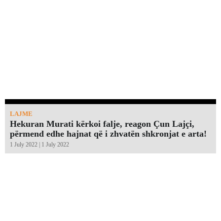
LAJME
Hekuran Murati kërkoi falje, reagon Çun Lajçi,
përmend edhe hajnat që i zhvatën shkronjat e arta!￼
1 July 2022 | 1 July 2022