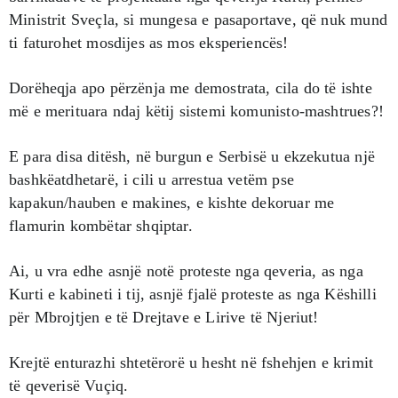
Ministrit Sveçla, si mungesa e pasaportave, që nuk mund
ti faturohet mosdijes as mos eksperiencës!
Dorëheqja apo përzënja me demostrata, cila do të ishte
më e merituara ndaj këtij sistemi komunisto-mashtrues?!
E para disa ditësh, në burgun e Serbisë u ekzekutua një
bashkëatdhetarë, i cili u arrestua vetëm pse
kapakun/hauben e makines, e kishte dekoruar me
flamurin kombëtar shqiptar.
Ai, u vra edhe asnjë notë proteste nga qeveria, as nga
Kurti e kabineti i tij, asnjë fjalë proteste as nga Këshilli
për Mbrojtjen e të Drejtave e Lirive të Njeriut!
Krejtë enturazhi shtetërorë u hesht në fshehjen e krimit
të qeverisë Vuçiq.