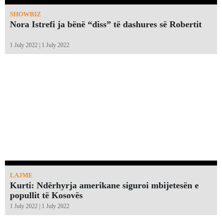
SHOWBIZ
Nora Istrefi ja bënë “diss” të dashures së Robertit
1 July 2022 | 1 July 2022
LAJME
Kurti: Ndërhyrja amerikane siguroi mbijetesën e
popullit të Kosovës
1 July 2022 | 1 July 2022