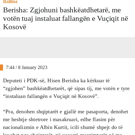
Ballina
Berisha: Zgjohuni bashkëatdhetarë, me
votën tuaj instaluat fallangën e Vuçiqit në
Kosovë
7:44 / 8 January 2023
Deputeti i PDK-së, Hisen Berisha ka kërkuar të
“zgjohen” bashkëatdhetarët, që sipas tij, me votën e tyre
“instaluan fallangën e Vuçiqit në Kosovë”.
“Pra, denohen shqiptarët e gjallë me pasaporta, denohet
me heshtje shtetrore i masakruari, edhe flasim për
nacionalizmin e Albin Kurtit, icili shumë shpejt do të
lexohet nga shqiptarët, në veçanti mergimtarët që me