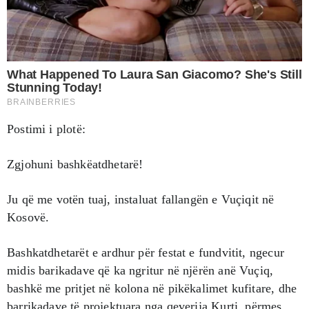
Postimi i plotë:
Zgjohuni bashkëatdhetarë!
Ju që me votën tuaj, instaluat fallangën e Vuçiqit në
Kosovë.
Bashkatdhetarët e ardhur për festat e fundvitit, ngecur
midis barikadave që ka ngritur në njërën anë Vuçiq,
bashkë me pritjet në kolona në pikëkalimet kufitare, dhe
barrikadave të projektuara nga qeverija Kurti, përmes