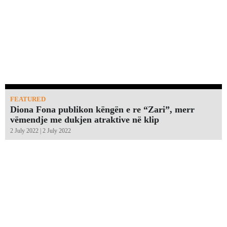
FEATURED
Diona Fona publikon këngën e re “Zari”, merr
vëmendje me dukjen atraktive në klip
2 July 2022 | 2 July 2022