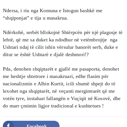
Ndersa, i riu nga Komuna e Istogun bashkë me
“shqiponjat” e tija u masakrua.
Ndërkohë, serbët bllokojnë Shtërpcën për një plagosje të
lehtë, që me sa duket ka ndodhur në vetëmbrojtje nga
Ushtari ndaj të cilit ishin vërsulur banorët serb, duke e
ditur se është Ushtarë e djalë deshmori!?
Pda, denohen shqiptarët e gjallë me pasaporta, denohet
me heshtje shtetrore i masakruari, edhe flasim për
nacionalizmin e Albin Kurtit, icili shumë shpejt do të
lexohet nga shqiptarët, në veçanti mergimtarët që me
votën tyre, instaluat fallangën e Vuçiqit në Kosovë, dhe
do marr çmimin ligjor tradicional e kushtetues !
Facebook