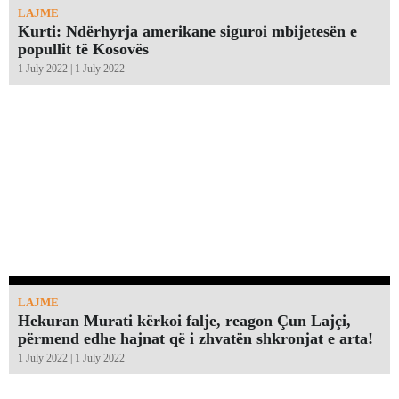
LAJME
Kurti: Ndërhyrja amerikane siguroi mbijetesën e
popullit të Kosovës
1 July 2022 | 1 July 2022
LAJME
Hekuran Murati kërkoi falje, reagon Çun Lajçi,
përmend edhe hajnat që i zhvatën shkronjat e arta!￼
1 July 2022 | 1 July 2022