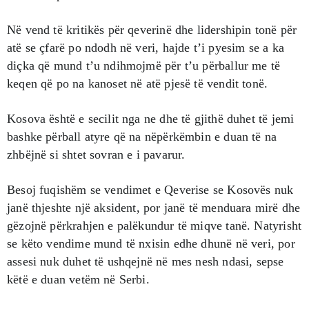
Në vend të kritikës për qeverinë dhe lidershipin tonë për
atë se çfarë po ndodh në veri, hajde t’i pyesim se a ka
diçka që mund t’u ndihmojmë për t’u përballur me të
keqen që po na kanoset në atë pjesë të vendit tonë.
Kosova është e secilit nga ne dhe të gjithë duhet të jemi
bashke përball atyre që na nëpërkëmbin e duan të na
zhbëjnë si shtet sovran e i pavarur.
Besoj fuqishëm se vendimet e Qeverise se Kosovës nuk
janë thjeshte një aksident, por janë të menduara mirë dhe
gëzojnë përkrahjen e palëkundur të miqve tanë. Natyrisht
se këto vendime mund të nxisin edhe dhunë në veri, por
assesi nuk duhet të ushqejnë në mes nesh ndasi, sepse
këtë e duan vetëm në Serbi.