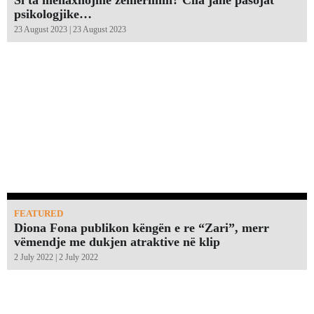
Si ta menaxhojmë zemërimin? Cila janë pasojat
psikologjike…
23 August 2023 | 23 August 2023
FEATURED
Diona Fona publikon këngën e re “Zari”, merr
vëmendje me dukjen atraktive në klip
2 July 2022 | 2 July 2022