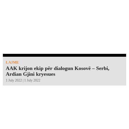
LAJME
AAK krijon ekip për dialogun Kosovë – Serbi,
Ardian Gjini kryesues
1 July 2022 | 1 July 2022