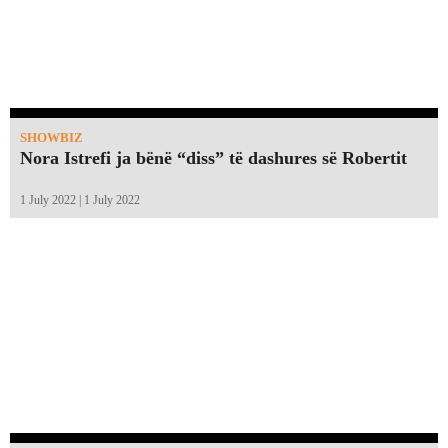
SHOWBIZ
Nora Istrefi ja bënë “diss” të dashures së Robertit
1 July 2022 | 1 July 2022