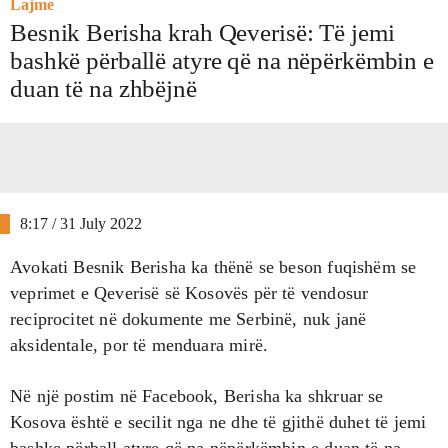
Lajme
Besnik Berisha krah Qeverisë: Të jemi
bashkë përballë atyre që na nëpërkëmbin e
duan të na zhbëjnë
8:17 / 31 July 2022
Avokati Besnik Berisha ka thënë se beson fuqishëm se
veprimet e Qeverisë së Kosovës për të vendosur
reciprocitet në dokumente me Serbinë, nuk janë
aksidentale, por të menduara mirë.
Në një postim në Facebook, Berisha ka shkruar se
Kosova është e secilit nga ne dhe të gjithë duhet të jemi
bashke përball atyre që na nëpërkëmbin e duan të na