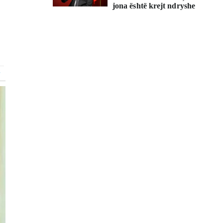
jona është krejt ndryshe