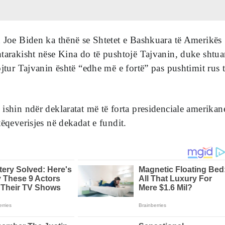
 Joe Biden ka thënë se Shtetet e Bashkuara të Amerikës
tarakisht nëse Kina do të pushtojë Tajvanin, duke shtua
ojtur Tajvanin është “edhe më e fortë” pas pushtimit rus 
ishin ndër deklaratat më të forta presidenciale amerikan
tëqeverisjes në dekadat e fundit.