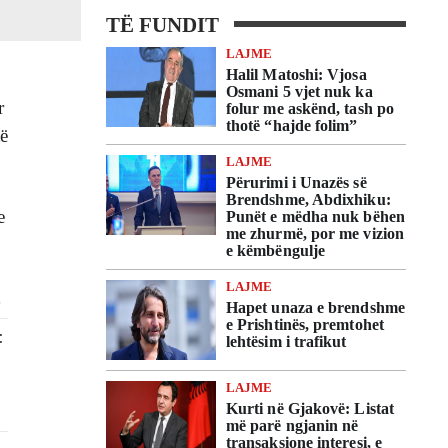
TË FUNDIT
LAJME
Halil Matoshi: Vjosa
Osmani 5 vjet nuk ka
r
folur me askënd, tash po
thotë “hajde folim”
të
LAJME
Përurimi i Unazës së
Brendshme, Abdixhiku:
e
Punët e mëdha nuk bëhen
me zhurmë, por me vizion
e këmbëngulje
LAJME
Hapet unaza e brendshme
e Prishtinës, premtohet
lehtësim i trafikut
LAJME
Kurti në Gjakovë: Listat
më parë ngjanin në
transaksione interesi, e