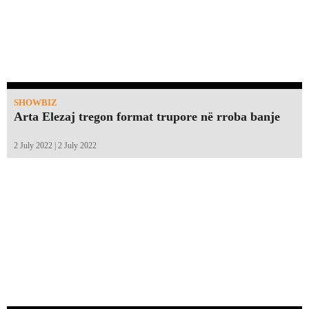
SHOWBIZ
Arta Elezaj tregon format trupore në rroba banje
2 July 2022 | 2 July 2022