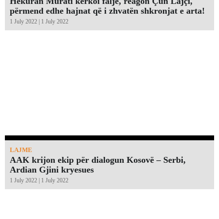
Hekuran Murati kërkoi falje, reagon Çun Lajçi,
përmend edhe hajnat që i zhvatën shkronjat e arta!￼
1 July 2022 | 1 July 2022
LAJME
AAK krijon ekip për dialogun Kosovë – Serbi,
Ardian Gjini kryesues
1 July 2022 | 1 July 2022