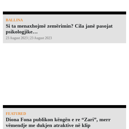
BALLINA
Si ta menaxhojmë zemërimin? Cila janë pasojat
psikologjike…
23 August 2023 | 23 August 2023
FEATURED
Diona Fona publikon këngën e re “Zari”, merr
vëmendje me dukjen atraktive në klip