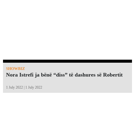
SHOWBIZ
Nora Istrefi ja bënë “diss” të dashures së Robertit
1 July 2022 | 1 July 2022