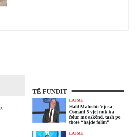
TË FUNDIT
LAJME
Halil Matoshi: Vjosa
es
Osmani 5 vjet nuk ka
folur me askënd, tash po
thotë “hajde folim”
LAJME