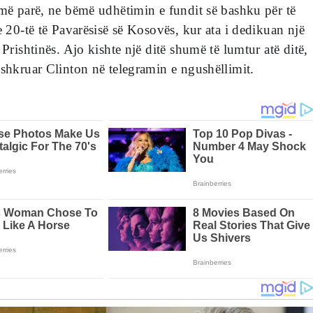
 më parë, ne bëmë udhëtimin e fundit së bashku për të
e 20-të të Pavarësisë së Kosovës, kur ata i dedikuan një
 Prishtinës. Ajo kishte një ditë shumë të lumtur atë ditë,
 shkruar Clinton në telegramin e ngushëllimit.