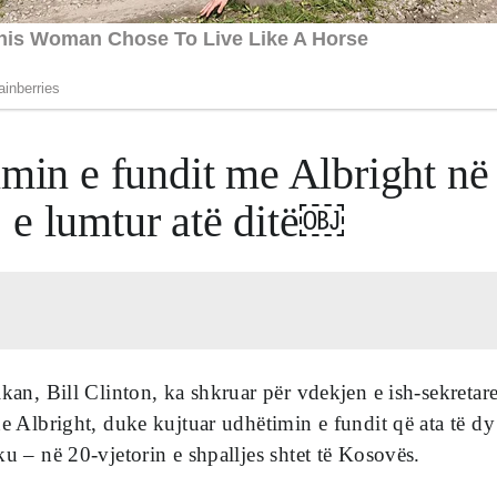
imin e fundit me Albright në
 e lumtur atë ditë￼
ikan, Bill Clinton, ka shkruar për vdekjen e ish-sekretar
ne Albright, duke kujtuar udhëtimin e fundit që ata të dy
ku – në 20-vjetorin e shpalljes shtet të Kosovës.