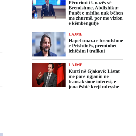
Përurimi i Unazës së
Brendshme, Abdixhiku:
Punët e mëdha nuk bëhen
me zhurmë, por me vizion
e këmbëngulje
LAJME
Hapet unaza e brendshme
e Prishtinës, premtohet
lehtësim i trafikut
LAJME
Kurti në Gjakovë: Listat
më parë ngjanin në
transaksione interesi, e
jona është krejt ndryshe