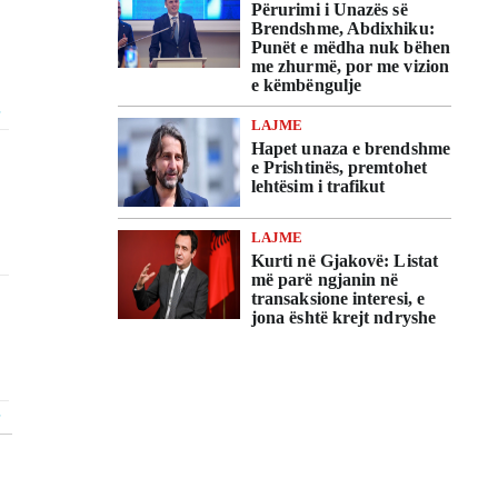
Përurimi i Unazës së
Brendshme, Abdixhiku:
Punët e mëdha nuk bëhen
me zhurmë, por me vizion
e këmbëngulje
LAJME
Hapet unaza e brendshme
e Prishtinës, premtohet
lehtësim i trafikut
LAJME
Kurti në Gjakovë: Listat
më parë ngjanin në
transaksione interesi, e
jona është krejt ndryshe