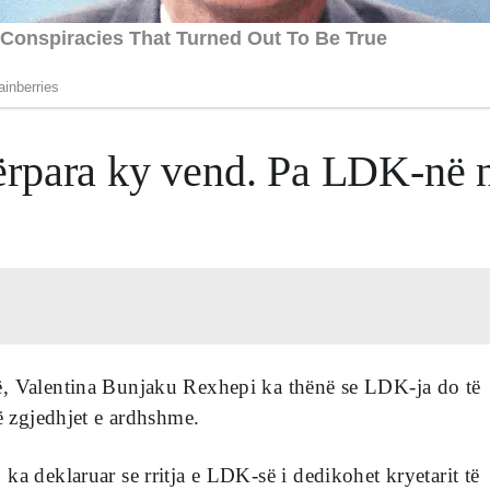
ërpara ky vend. Pa LDK-në 
, Valentina Bunjaku Rexhepi ka thënë se LDK-ja do të
në zgjedhjet e ardhshme.
ka deklaruar se rritja e LDK-së i dedikohet kryetarit të