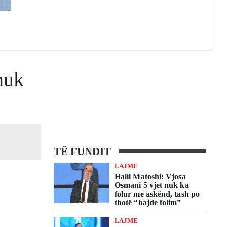
nuk
TË FUNDIT
LAJME
Halil Matoshi: Vjosa
Osmani 5 vjet nuk ka
folur me askënd, tash po
thotë “hajde folim”
LAJME