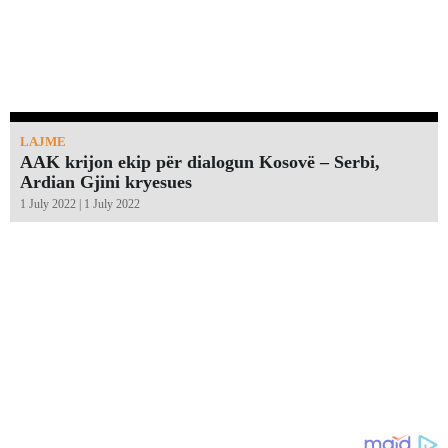
LAJME
AAK krijon ekip për dialogun Kosovë – Serbi,
Ardian Gjini kryesues
1 July 2022 | 1 July 2022