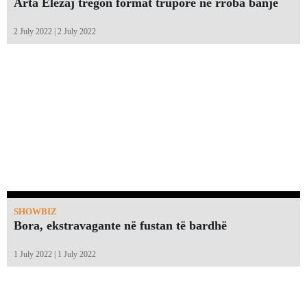
Arta Elezaj tregon format trupore në rroba banje
2 July 2022 | 2 July 2022
SHOWBIZ
Bora, ekstravagante në fustan të bardhë
1 July 2022 | 1 July 2022