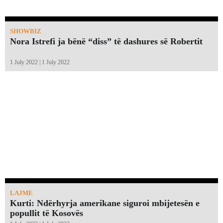
SHOWBIZ
Nora Istrefi ja bënë “diss” të dashures së Robertit
1 July 2022 | 1 July 2022
LAJME
Kurti: Ndërhyrja amerikane siguroi mbijetesën e
popullit të Kosovës