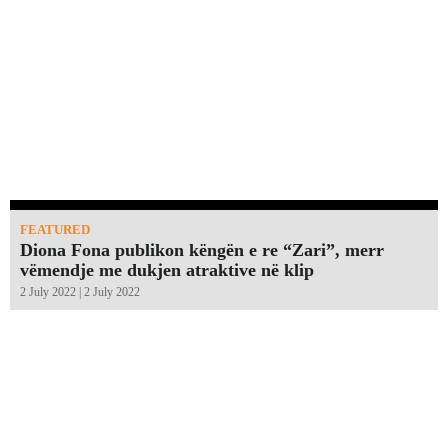
FEATURED
Diona Fona publikon këngën e re “Zari”, merr
vëmendje me dukjen atraktive në klip
2 July 2022 | 2 July 2022