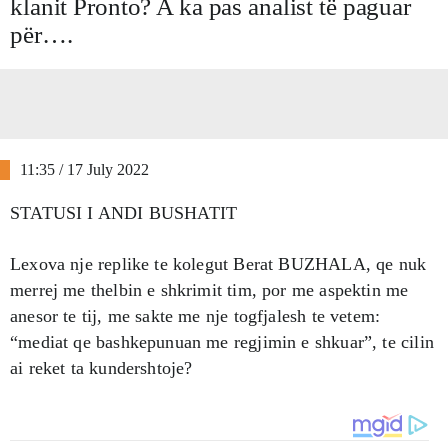
klanit Pronto? A ka pas analist të paguar
për….
11:35 / 17 July 2022
STATUSI I ANDI BUSHATIT
Lexova nje replike te kolegut Berat BUZHALA, qe nuk
merrej me thelbin e shkrimit tim, por me aspektin me
anesor te tij, me sakte me nje togfjalesh te vetem:
“mediat qe bashkepunuan me regjimin e shkuar”, te cilin
ai reket ta kundershtoje?