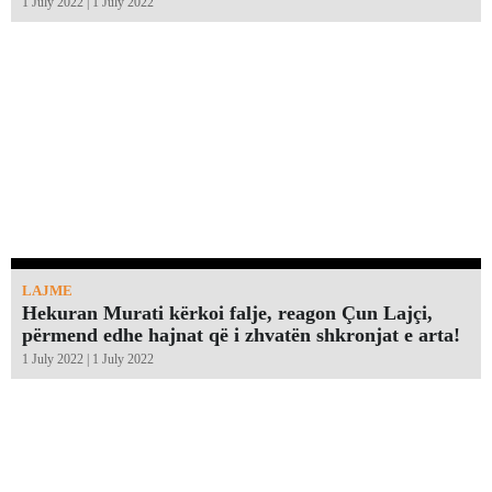
1 July 2022 | 1 July 2022
LAJME
Hekuran Murati kërkoi falje, reagon Çun Lajçi,
përmend edhe hajnat që i zhvatën shkronjat e arta!￼
1 July 2022 | 1 July 2022