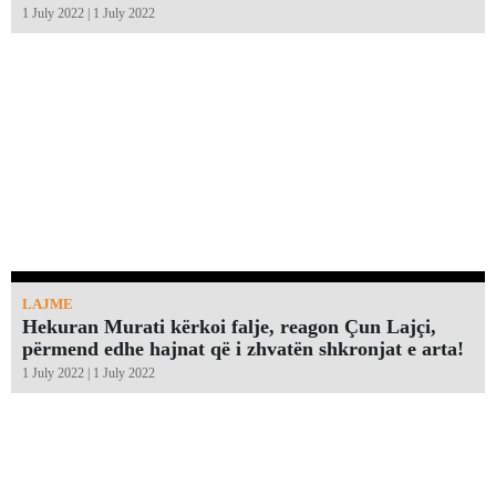
1 July 2022 | 1 July 2022
LAJME
Hekuran Murati kërkoi falje, reagon Çun Lajçi,
përmend edhe hajnat që i zhvatën shkronjat e arta!￼
1 July 2022 | 1 July 2022