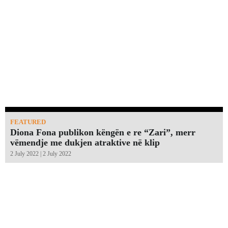
FEATURED
Diona Fona publikon këngën e re “Zari”, merr
vëmendje me dukjen atraktive në klip
2 July 2022 | 2 July 2022