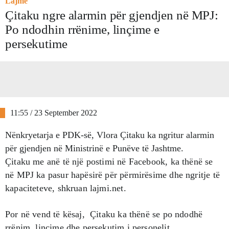
Lajme
Çitaku ngre alarmin për gjendjen në MPJ:
Po ndodhin rrënime, linçime e
persekutime
11:55 / 23 September 2022
Nënkryetarja e PDK-së, Vlora Çitaku ka ngritur alarmin
për gjendjen në Ministrinë e Punëve të Jashtme.
Çitaku me anë të një postimi në Facebook, ka thënë se
në MPJ ka pasur hapësirë për përmirësime dhe ngritje të
kapaciteteve, shkruan lajmi.net.
Por në vend të kësaj, Çitaku ka thënë se po ndodhë
rrënim, linçime dhe persekutim i personelit.