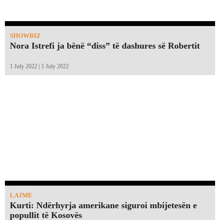
SHOWBIZ
Nora Istrefi ja bënë “diss” të dashures së Robertit
1 July 2022 | 1 July 2022
LAJME
Kurti: Ndërhyrja amerikane siguroi mbijetesën e
popullit të Kosovës