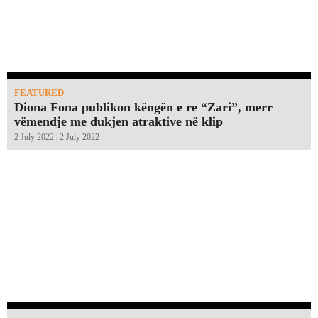
FEATURED
Diona Fona publikon këngën e re “Zari”, merr
vëmendje me dukjen atraktive në klip
2 July 2022 | 2 July 2022