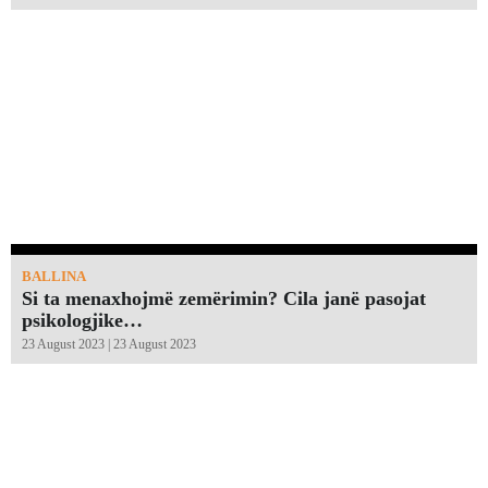
BALLINA
Si ta menaxhojmë zemërimin? Cila janë pasojat
psikologjike…
23 August 2023 | 23 August 2023