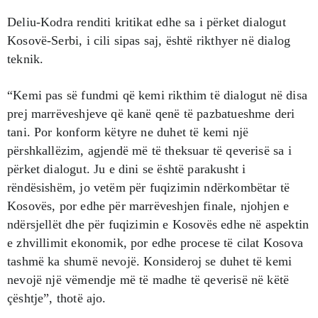
Deliu-Kodra renditi kritikat edhe sa i përket dialogut
Kosovë-Serbi, i cili sipas saj, është rikthyer në dialog
teknik.
“Kemi pas së fundmi që kemi rikthim të dialogut në disa
prej marrëveshjeve që kanë qenë të pazbatueshme deri
tani. Por konform këtyre ne duhet të kemi një
përshkallëzim, agjendë më të theksuar të qeverisë sa i
përket dialogut. Ju e dini se është parakusht i
rëndësishëm, jo vetëm për fuqizimin ndërkombëtar të
Kosovës, por edhe për marrëveshjen finale, njohjen e
ndërsjellët dhe për fuqizimin e Kosovës edhe në aspektin
e zhvillimit ekonomik, por edhe procese të cilat Kosova
tashmë ka shumë nevojë. Konsideroj se duhet të kemi
nevojë një vëmendje më të madhe të qeverisë në këtë
çështje”, thotë ajo.