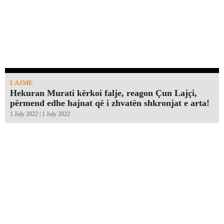
LAJME
Hekuran Murati kërkoi falje, reagon Çun Lajçi,
përmend edhe hajnat që i zhvatën shkronjat e arta!￼
1 July 2022 | 1 July 2022