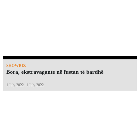
SHOWBIZ
Bora, ekstravagante në fustan të bardhë
1 July 2022 | 1 July 2022