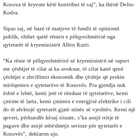
Kosova të kryente këtë kontribut të saj”, ka thënë Deliu-
Kodra.
Sipas saj, në bazë të matjeve të fundit të opinionit
publik, shihet qartë rënien e pëlqyeshmërisë nga
qytetarët të kryeministrit Albin Kurti.
“Ka rënie të pëlqyeshmërisë së kryeministrit në raport
me çështjet të cilat ai ka avokuar, të cilat kanë qenë
çështjet e zhvillimit ekonomik dhe çështje që prekin
mirëqenien e qytetarëve të Kosovës. Pra gjendja nuk
është e lehtë, kemi jetë të rënduar të qytetarëve, kemi
çmime të larta, kemi çmimin e energjisë elektrike i cili
do të afektojë qytetarët gjatë stinës së vjeshtës. Kemi një
qeveri, përkundër kësaj situate, s’ka asnjë rritje të
pagave dhe asnjë mbështetje serioze për qytetarët e
Kosovës”, deklaron ajo.