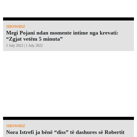
SHOWBIZ
Megi Pojani ndan momente intime nga krevati:
“Zgjat vetëm 5 minuta”￼
1 July 2022 | 1 July 2022
SHOWBIZ
Nora Istrefi ja bënë “diss” të dashures së Robertit