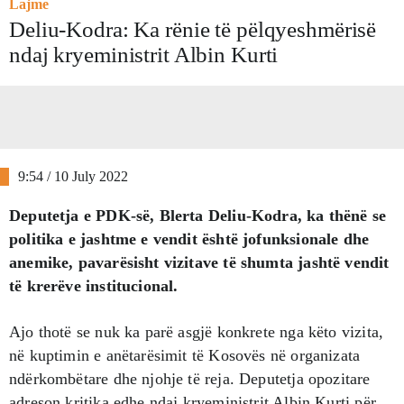
Lajme
Deliu-Kodra: Ka rënie të pëlqyeshmërisë
ndaj kryeministrit Albin Kurti
9:54 / 10 July 2022
Deputetja e PDK-së, Blerta Deliu-Kodra, ka thënë se
politika e jashtme e vendit është jofunksionale dhe
anemike, pavarësisht vizitave të shumta jashtë vendit
të krerëve institucional.
Ajo thotë se nuk ka parë asgjë konkrete nga këto vizita,
në kuptimin e anëtarësimit të Kosovës në organizata
ndërkombëtare dhe njohje të reja. Deputetja opozitare
adreson kritika edhe ndaj kryeministrit Albin Kurti për