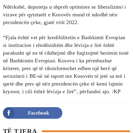
Ndërkohë, deputetja u shpreh optimiste se liberalizimi i
vizave për qytetarët e Kosovës mund të ndodhë nën
presidencën çeke, gjatë vitit 2022.
“Fjala është vet për kredibilitetin e Bashkimit Evropian
si institucion i rëndësishëm dhe lëvizja e lirë është
parakusht që ne të rikthejmë dhe fuqizojmë besimin tonë
në Bashkimin Evropian. Kosova i ka përmbushur
kriteret, pres që të rikonformohet edhen një herë që
serioziteti i BE-së në raport me Kosovën të jetë sa më i
qartë dhe pres që nën presidencën çeke të kemi lajmin
kryesor, i cili është lëvizja e lirë”, përfundoi ajo. /KP
Facebook
TË TJERA