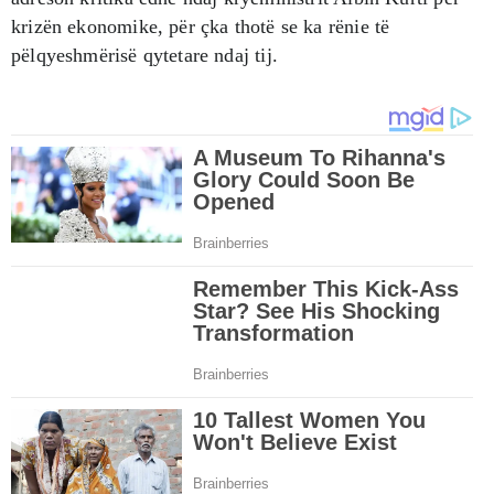
krizën ekonomike, për çka thotë se ka rënie të
pëlqyeshmërisë qytetare ndaj tij.