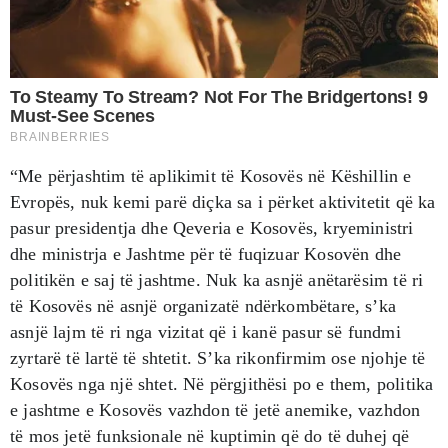
“Me përjashtim të aplikimit të Kosovës në Këshillin e
Evropës, nuk kemi parë diçka sa i përket aktivitetit që ka
pasur presidentja dhe Qeveria e Kosovës, kryeministri
dhe ministrja e Jashtme për të fuqizuar Kosovën dhe
politikën e saj të jashtme. Nuk ka asnjë anëtarësim të ri
të Kosovës në asnjë organizatë ndërkombëtare, s’ka
asnjë lajm të ri nga vizitat që i kanë pasur së fundmi
zyrtarë të lartë të shtetit. S’ka rikonfirmim ose njohje të
Kosovës nga një shtet. Në përgjithësi po e them, politika
e jashtme e Kosovës vazhdon të jetë anemike, vazhdon
të mos jetë funksionale në kuptimin që do të duhej që