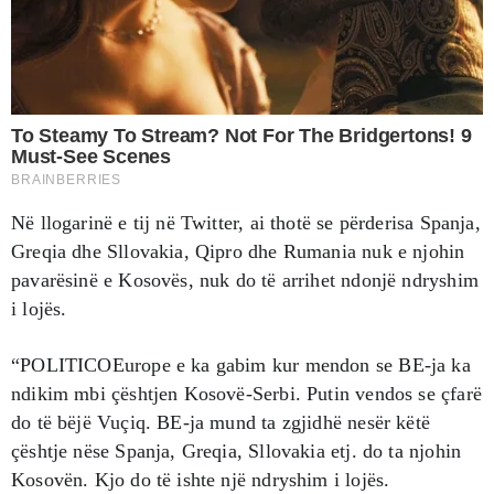
Në llogarinë e tij në Twitter, ai thotë se përderisa Spanja,
Greqia dhe Sllovakia, Qipro dhe Rumania nuk e njohin
pavarësinë e Kosovës, nuk do të arrihet ndonjë ndryshim
i lojës.
“POLITICOEurope e ka gabim kur mendon se BE-ja ka
ndikim mbi çështjen Kosovë-Serbi. Putin vendos se çfarë
do të bëjë Vuçiq. BE-ja mund ta zgjidhë nesër këtë
çështje nëse Spanja, Greqia, Sllovakia etj. do ta njohin
Kosovën. Kjo do të ishte një ndryshim i lojës.