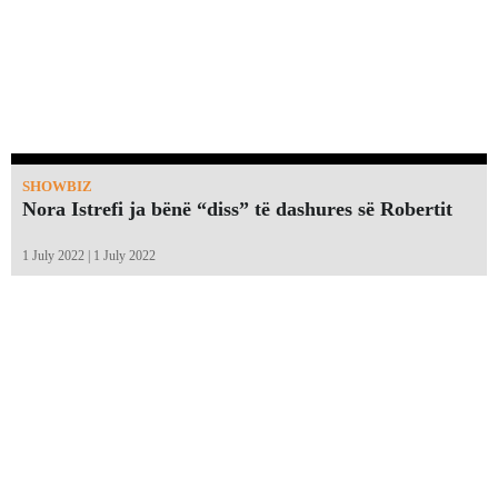
SHOWBIZ
Nora Istrefi ja bënë “diss” të dashures së Robertit
1 July 2022 | 1 July 2022