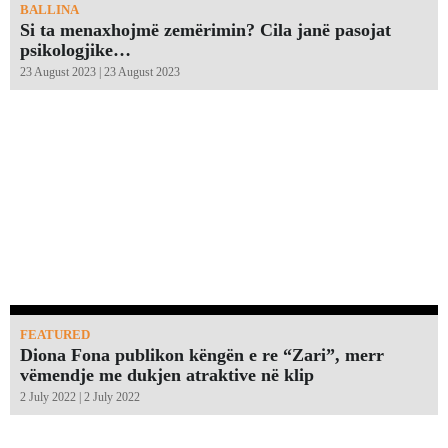
BALLINA
Si ta menaxhojmë zemërimin? Cila janë pasojat
psikologjike…
23 August 2023 | 23 August 2023
FEATURED
Diona Fona publikon këngën e re “Zari”, merr
vëmendje me dukjen atraktive në klip
2 July 2022 | 2 July 2022