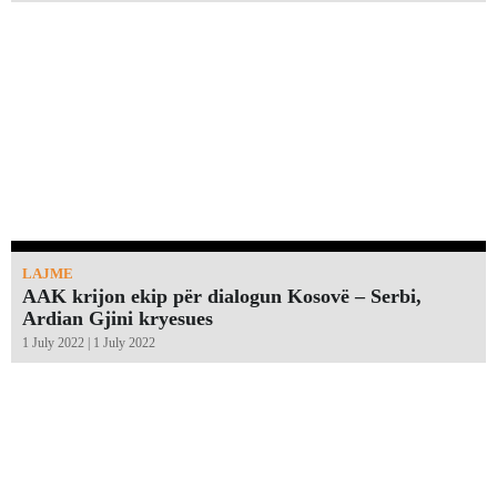
LAJME
AAK krijon ekip për dialogun Kosovë – Serbi,
Ardian Gjini kryesues
1 July 2022 | 1 July 2022