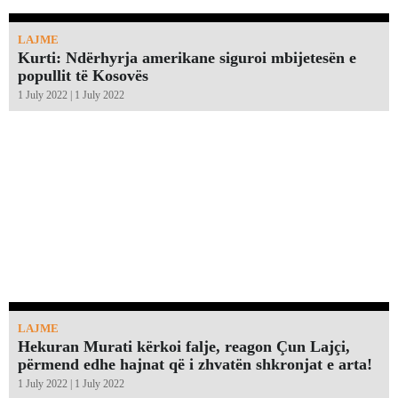
LAJME
Kurti: Ndërhyrja amerikane siguroi mbijetesën e
popullit të Kosovës
1 July 2022 | 1 July 2022
LAJME
Hekuran Murati kërkoi falje, reagon Çun Lajçi,
përmend edhe hajnat që i zhvatën shkronjat e arta!￼
1 July 2022 | 1 July 2022