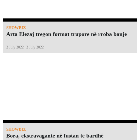
SHOWBIZ
Arta Elezaj tregon format trupore në rroba banje
2 July 2022 | 2 July 2022
SHOWBIZ
Bora, ekstravagante në fustan të bardhë