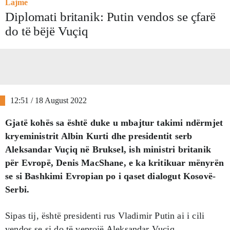
Lajme
Diplomati britanik: Putin vendos se çfarë
do të bëjë Vuçiq
12:51 / 18 August 2022
Gjatë kohës sa është duke u mbajtur takimi ndërmjet
kryeministrit Albin Kurti dhe presidentit serb
Aleksandar Vuçiq në Bruksel, ish ministri britanik
për Evropë, Denis MacShane, e ka kritikuar mënyrën
se si Bashkimi Evropian po i qaset dialogut Kosovë-
Serbi.
Sipas tij, është presidenti rus Vladimir Putin ai i cili
vendos se si do të veprojë Aleksandar Vuçiq.