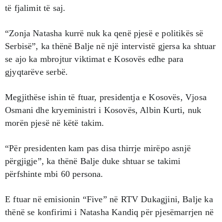
të fjalimit të saj.
“Zonja Natasha kurrë nuk ka qenë pjesë e politikës së
Serbisë”, ka thënë Balje në një intervistë gjersa ka shtuar
se ajo ka mbrojtur viktimat e Kosovës edhe para
gjyqtarëve serbë.
Megjithëse ishin të ftuar, presidentja e Kosovës, Vjosa
Osmani dhe kryeministri i Kosovës, Albin Kurti, nuk
morën pjesë në këtë takim.
“Për presidenten kam pas disa thirrje mirëpo asnjë
përgjigje”, ka thënë Balje duke shtuar se takimi
përfshinte mbi 60 persona.
E ftuar në emisionin “Five” në RTV Dukagjini, Balje ka
thënë se konfirimi i Natasha Kandiq për pjesëmarrjen në