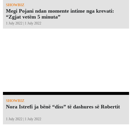
SHOWBIZ
Megi Pojani ndan momente intime nga krevati:
“Zgjat vetëm 5 minuta”￼
1 July 2022 | 1 July 2022
SHOWBIZ
Nora Istrefi ja bënë “diss” të dashures së Robertit
1 July 2022 | 1 July 2022