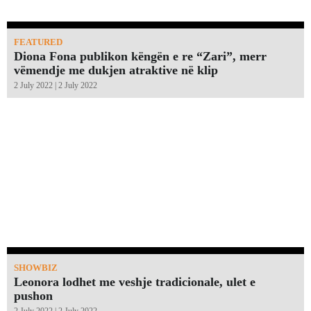
FEATURED
Diona Fona publikon këngën e re “Zari”, merr
vëmendje me dukjen atraktive në klip
2 July 2022 | 2 July 2022
SHOWBIZ
Leonora lodhet me veshje tradicionale, ulet e
pushon
2 July 2022 | 2 July 2022