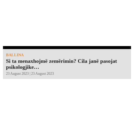
BALLINA
Si ta menaxhojmë zemërimin? Cila janë pasojat
psikologjike…
23 August 2023 | 23 August 2023