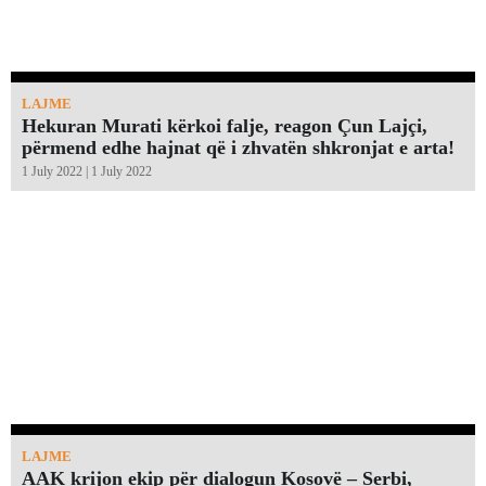
LAJME
Hekuran Murati kërkoi falje, reagon Çun Lajçi,
përmend edhe hajnat që i zhvatën shkronjat e arta!￼
1 July 2022 | 1 July 2022
LAJME
AAK krijon ekip për dialogun Kosovë – Serbi,