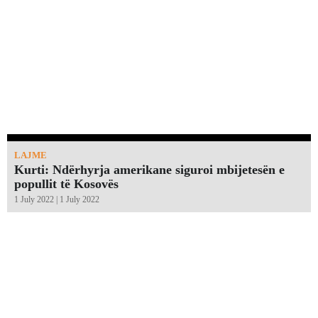
LAJME
Kurti: Ndërhyrja amerikane siguroi mbijetesën e
popullit të Kosovës
1 July 2022 | 1 July 2022