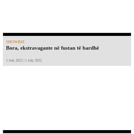
SHOWBIZ
Bora, ekstravagante në fustan të bardhë
1 July 2022 | 1 July 2022