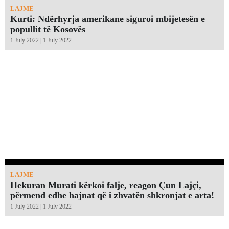
LAJME
Kurti: Ndërhyrja amerikane siguroi mbijetesën e
popullit të Kosovës
1 July 2022 | 1 July 2022
LAJME
Hekuran Murati kërkoi falje, reagon Çun Lajçi,
përmend edhe hajnat që i zhvatën shkronjat e arta!￼
1 July 2022 | 1 July 2022