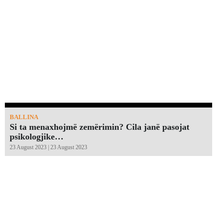
BALLINA
Si ta menaxhojmë zemërimin? Cila janë pasojat
psikologjike…
23 August 2023 | 23 August 2023