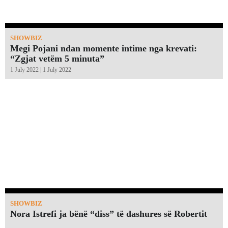
SHOWBIZ
Megi Pojani ndan momente intime nga krevati:
“Zgjat vetëm 5 minuta”￼
1 July 2022 | 1 July 2022
SHOWBIZ
Nora Istrefi ja bënë “diss” të dashures së Robertit