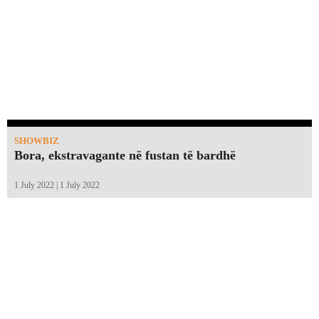
SHOWBIZ
Bora, ekstravagante në fustan të bardhë
1 July 2022 | 1 July 2022