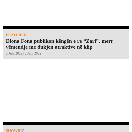
FEATURED
Diona Fona publikon këngën e re “Zari”, merr
vëmendje me dukjen atraktive në klip
2 July 2022 | 2 July 2022
SHOWBIZ