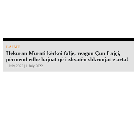
LAJME
Hekuran Murati kërkoi falje, reagon Çun Lajçi,
përmend edhe hajnat që i zhvatën shkronjat e arta!￼
1 July 2022 | 1 July 2022