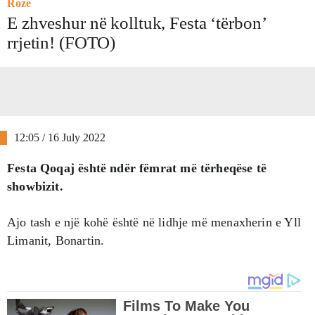
Roze
E zhveshur në kolltuk, Festa ‘tërbon’
rrjetin! (FOTO)
12:05 / 16 July 2022
Festa Qoqaj është ndër fëmrat më tërheqëse të
showbizit.
Ajo tash e një kohë është në lidhje më menaxherin e Yll
Limanit, Bonartin.