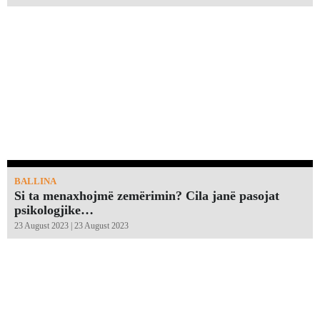
BALLINA
Si ta menaxhojmë zemërimin? Cila janë pasojat
psikologjike…
23 August 2023 | 23 August 2023