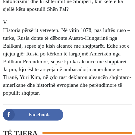
katolicizmit dhe krishtërimit në Shqipëri, kur këtë e ka
sjellë këtu apostulli Shën Pal?
V.
Historia përsërit vetveten. Në vitin 1878, pas luftës ruso –
turke, Rusia donte të dëbonte Austro-Hungarinë nga
Ballkani, sepse ajo kish aleancë me shqiptarët. Edhe sot e
njëjta gjë: Rusia po kërkon të largojmë Amerikën nga
Ballkani Perëndimor, sepse kjo ka aleancë me shqiptarët.
Ja pra, kjo është arsyeja që ambasadorja amerikane në
Tiranë, Yuri Kim, në çdo rast deklaron aleancën shqiptaro-
amerikane dhe historinë evropiane dhe perëndimore të
popullit shqiptar.
Facebook
TË TJERA