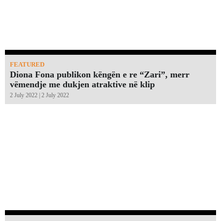
FEATURED
Diona Fona publikon këngën e re “Zari”, merr
vëmendje me dukjen atraktive në klip
2 July 2022 | 2 July 2022