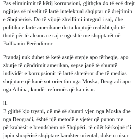
Pas eliminimit të këtij korrupsioni, gjithçka do të ecë drejt
ngjitjes së nivelit të lartë intelektual shqiptar në drejtimin
e Shqipërisë. Do të vijojë zhvillimi integral i saj, dhe
politika e lartë amerikane do ta kuptojë realisht çdo të
thotë për të aleanca e saj e ngushtë me shqiptarët në
Ballkanin Perëndimor.
Prandaj nuk duhet të ketë asnjë stepje apo tërheqje, apo
zbutje të qëndrimit amerikan, sepse janë të shumtë
individët e korrupsionit të lartë shtetëror dhe të medias
shqiptare që kanë sot orientim nga Moska, Beogradi apo
nga Athina, kundër reformës që ka nisur.
ll.
E gjithë kjo trysni, që më së shumti vjen nga Moska dhe
nga Beogradi, është një metodë e vjetër që punon me
përkrahësit e brendshëm në Shqipëri, të cilët kërkojnë t’i
japin shoqërisë shqiptare karakter oriental, duke u nisur