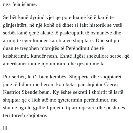
nga feja islame.
Serbët kanë dyqind vjet që po e luajnë këtë kartë të
gënjeshtërt, në një kohë që dihet si fakt historik se vetë
serbët kanë qenë aleatë të paskrupullt të osmanëve dhe
armiq të egër kundër katolikëve shqiptarë. Dhe sot po
duan të tregohen mbrojtës të Perëndimit dhe të
krishtërimit, kundër nesh. Është ligësi shekullore serbe, që
amerikanët tani e njohin mirë dhe qeshin me ta.
Por serbët, le t’i bien këmbës. Shqipëria dhe shqiptarët
janë të lidhur me heroin kombëtar panshqiptar Gjergj
Kastriot Skënderbeun. Ky është sekreti i shpirtit të lartë
shqiptar që e lidh atë me qytetërimin perëndimor, më
shumë nga të gjithë fqinjët e tij armiqësorë dhe pushtues
territoresh shqiptare.
lll.