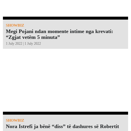
SHOWBIZ
Megi Pojani ndan momente intime nga krevati:
“Zgjat vetëm 5 minuta”￼
1 July 2022 | 1 July 2022
SHOWBIZ
Nora Istrefi ja bënë “diss” të dashures së Robertit