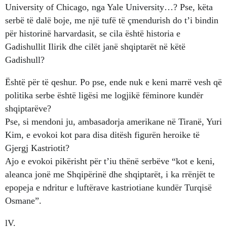
University of Chicago, nga Yale University…? Pse, këta
serbë të dalë boje, me një tufë të çmendurish do t’i bindin
për historinë harvardasit, se cila është historia e
Gadishullit Ilirik dhe cilët janë shqiptarët në këtë
Gadishull?
Është për të qeshur. Po pse, ende nuk e keni marrë vesh që
politika serbe është ligësi me logjikë fëminore kundër
shqiptarëve?
Pse, si mendoni ju, ambasadorja amerikane në Tiranë, Yuri
Kim, e evokoi kot para disa ditësh figurën heroike të
Gjergj Kastriotit?
Ajo e evokoi pikërisht për t’iu thënë serbëve “kot e keni,
aleanca jonë me Shqipërinë dhe shqiptarët, i ka rrënjët te
epopeja e ndritur e luftërave kastriotiane kundër Turqisë
Osmane”.
lV.