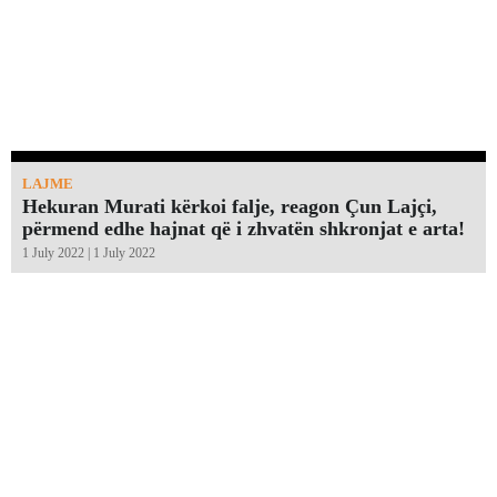
LAJME
Hekuran Murati kërkoi falje, reagon Çun Lajçi,
përmend edhe hajnat që i zhvatën shkronjat e arta!￼
1 July 2022 | 1 July 2022