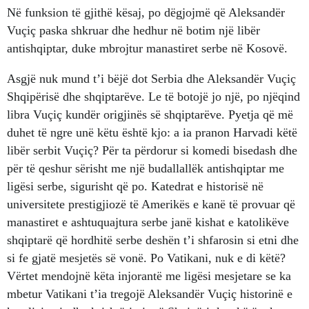
Në funksion të gjithë kësaj, po dëgjojmë që Aleksandër
Vuçiç paska shkruar dhe hedhur në botim një libër
antishqiptar, duke mbrojtur manastiret serbe në Kosovë.
Asgjë nuk mund t’i bëjë dot Serbia dhe Aleksandër Vuçiç
Shqipërisë dhe shqiptarëve. Le të botojë jo një, po njëqind
libra Vuçiç kundër origjinës së shqiptarëve. Pyetja që më
duhet të ngre unë këtu është kjo: a ia pranon Harvadi këtë
libër serbit Vuçiç? Për ta përdorur si komedi bisedash dhe
për të qeshur sërisht me një budallallëk antishqiptar me
ligësi serbe, sigurisht që po. Katedrat e historisë në
universitete prestigjiozë të Amerikës e kanë të provuar që
manastiret e ashtuquajtura serbe janë kishat e katolikëve
shqiptarë që hordhitë serbe deshën t’i shfarosin si etni dhe
si fe gjatë mesjetës së vonë. Po Vatikani, nuk e di këtë?
Vërtet mendojnë këta injorantë me ligësi mesjetare se ka
mbetur Vatikani t’ia tregojë Aleksandër Vuçiç historinë e