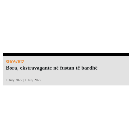
SHOWBIZ
Bora, ekstravagante në fustan të bardhë
1 July 2022 | 1 July 2022