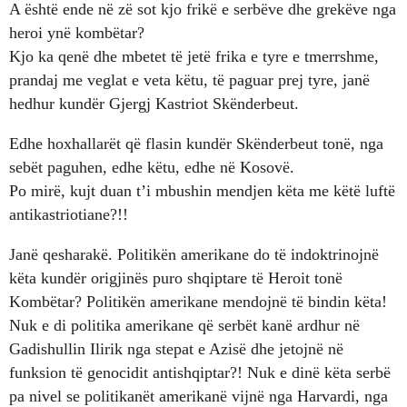
A është ende në zë sot kjo frikë e serbëve dhe grekëve nga
heroi ynë kombëtar?
Kjo ka qenë dhe mbetet të jetë frika e tyre e tmerrshme,
prandaj me veglat e veta këtu, të paguar prej tyre, janë
hedhur kundër Gjergj Kastriot Skënderbeut.
Edhe hoxhallarët që flasin kundër Skënderbeut tonë, nga
sebët paguhen, edhe këtu, edhe në Kosovë.
Po mirë, kujt duan t’i mbushin mendjen këta me këtë luftë
antikastriotiane?!!
Janë qesharakë. Politikën amerikane do të indoktrinojnë
këta kundër origjinës puro shqiptare të Heroit tonë
Kombëtar? Politikën amerikane mendojnë të bindin këta!
Nuk e di politika amerikane që serbët kanë ardhur në
Gadishullin Ilirik nga stepat e Azisë dhe jetojnë në
funksion të genocidit antishqiptar?! Nuk e dinë këta serbë
pa nivel se politikanët amerikanë vijnë nga Harvardi, nga