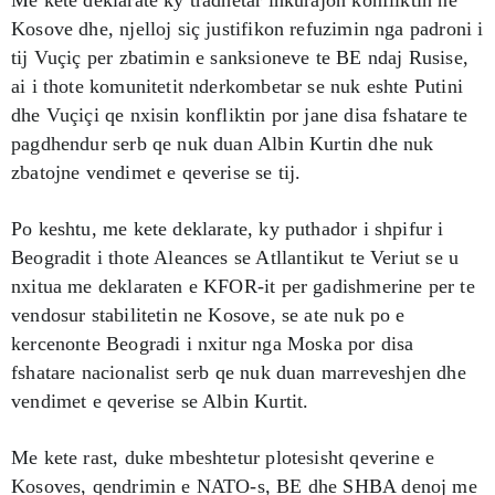
Me kete deklarate ky tradhetar inkurajon konfliktin ne
Kosove dhe, njelloj siç justifikon refuzimin nga padroni i
tij Vuçiç per zbatimin e sanksioneve te BE ndaj Rusise,
ai i thote komunitetit nderkombetar se nuk eshte Putini
dhe Vuçiçi qe nxisin konfliktin por jane disa fshatare te
pagdhendur serb qe nuk duan Albin Kurtin dhe nuk
zbatojne vendimet e qeverise se tij.
Po keshtu, me kete deklarate, ky puthador i shpifur i
Beogradit i thote Aleances se Atllantikut te Veriut se u
nxitua me deklaraten e KFOR-it per gadishmerine per te
vendosur stabilitetin ne Kosove, se ate nuk po e
kercenonte Beogradi i nxitur nga Moska por disa
fshatare nacionalist serb qe nuk duan marreveshjen dhe
vendimet e qeverise se Albin Kurtit.
Me kete rast, duke mbeshtetur plotesisht qeverine e
Kosoves, qendrimin e NATO-s, BE dhe SHBA denoj me