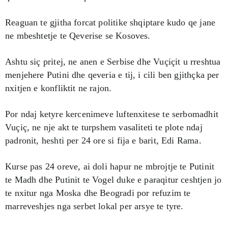
Reaguan te gjitha forcat politike shqiptare kudo qe jane
ne mbeshtetje te Qeverise se Kosoves.
Ashtu siç pritej, ne anen e Serbise dhe Vuçiçit u rreshtua
menjehere Putini dhe qeveria e tij, i cili ben gjithçka per
nxitjen e konfliktit ne rajon.
Por ndaj ketyre kercenimeve luftenxitese te serbomadhit
Vuçiç, ne nje akt te turpshem vasaliteti te plote ndaj
padronit, heshti per 24 ore si fija e barit, Edi Rama.
Kurse pas 24 oreve, ai doli hapur ne mbrojtje te Putinit
te Madh dhe Putinit te Vogel duke e paraqitur ceshtjen jo
te nxitur nga Moska dhe Beogradi por refuzim te
marreveshjes nga serbet lokal per arsye te tyre.