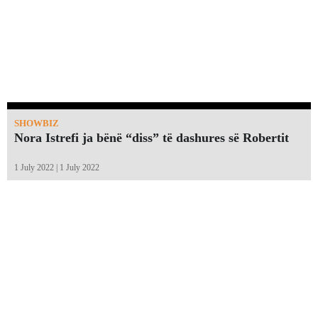
SHOWBIZ
Nora Istrefi ja bënë “diss” të dashures së Robertit
1 July 2022 | 1 July 2022