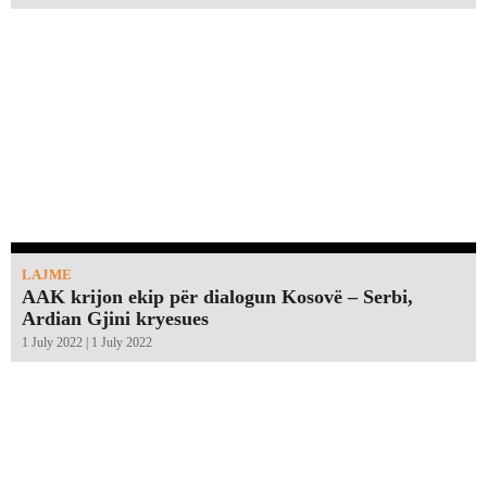
LAJME
AAK krijon ekip për dialogun Kosovë – Serbi,
Ardian Gjini kryesues
1 July 2022 | 1 July 2022