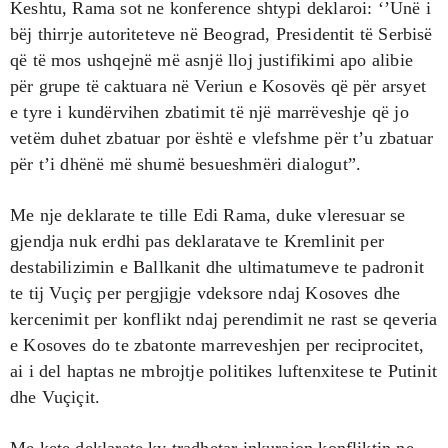
Keshtu, Rama sot ne konference shtypi deklaroi: ‘’Unë i
bëj thirrje autoriteteve në Beograd, Presidentit të Serbisë
që të mos ushqejnë më asnjë lloj justifikimi apo alibie
për grupe të caktuara në Veriun e Kosovës që për arsyet
e tyre i kundërvihen zbatimit të një marrëveshje që jo
vetëm duhet zbatuar por është e vlefshme për t’u zbatuar
për t’i dhënë më shumë besueshmëri dialogut”.
Me nje deklarate te tille Edi Rama, duke vleresuar se
gjendja nuk erdhi pas deklaratave te Kremlinit per
destabilizimin e Ballkanit dhe ultimatumeve te padronit
te tij Vuçiç per pergjigje vdeksore ndaj Kosoves dhe
kercenimit per konflikt ndaj perendimit ne rast se qeveria
e Kosoves do te zbatonte marreveshjen per reciprocitet,
ai i del haptas ne mbrojtje politikes luftenxitese te Putinit
dhe Vuçiçit.