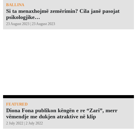
BALLINA
Si ta menaxhojmë zemërimin? Cila janë pasojat
psikologjike…
23 August 2023 | 23 August 2023
FEATURED
Diona Fona publikon këngën e re “Zari”, merr
vëmendje me dukjen atraktive në klip
2 July 2022 | 2 July 2022