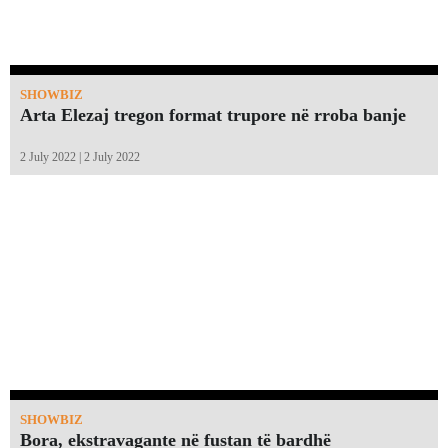
SHOWBIZ
Arta Elezaj tregon format trupore në rroba banje
2 July 2022 | 2 July 2022
SHOWBIZ
Bora, ekstravagante në fustan të bardhë