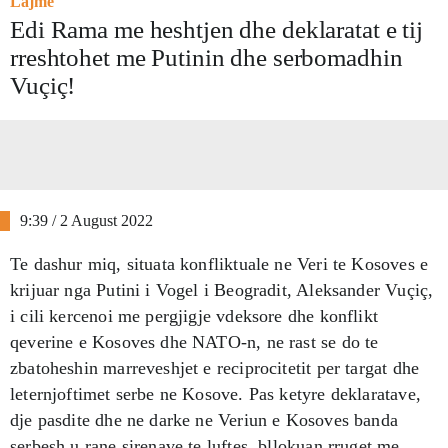
Lajme
Edi Rama me heshtjen dhe deklaratat e tij
rreshtohet me Putinin dhe serbomadhin
Vuçiç!
9:39 / 2 August 2022
Te dashur miq, situata konfliktuale ne Veri te Kosoves e
krijuar nga Putini i Vogel i Beogradit, Aleksander Vuçiç,
i cili kercenoi me pergjigje vdeksore dhe konflikt
qeverine e Kosoves dhe NATO-n, ne rast se do te
zbatoheshin marreveshjet e reciprocitetit per targat dhe
leternjoftimet serbe ne Kosove. Pas ketyre deklaratave,
dje pasdite dhe ne darke ne Veriun e Kosoves banda
serbesh u rane sirenave te luftes, bllokuan rruget me