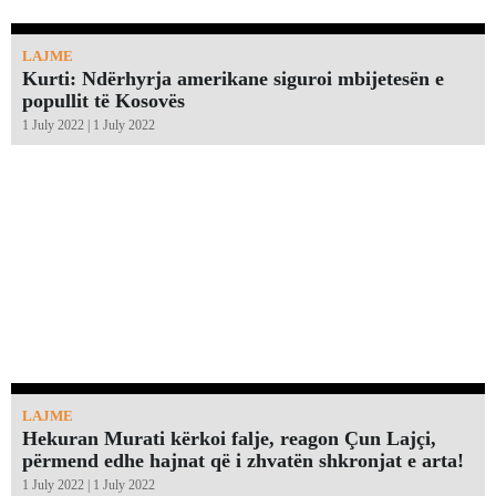
LAJME
Kurti: Ndërhyrja amerikane siguroi mbijetesën e
popullit të Kosovës
1 July 2022 | 1 July 2022
LAJME
Hekuran Murati kërkoi falje, reagon Çun Lajçi,
përmend edhe hajnat që i zhvatën shkronjat e arta!￼
1 July 2022 | 1 July 2022