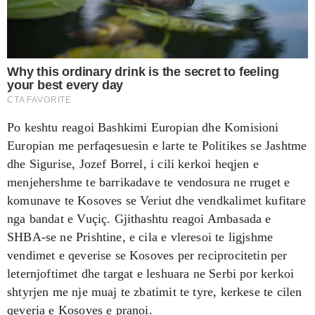
Po keshtu reagoi Bashkimi Europian dhe Komisioni
Europian me perfaqesuesin e larte te Politikes se Jashtme
dhe Sigurise, Jozef Borrel, i cili kerkoi heqjen e
menjehershme te barrikadave te vendosura ne rruget e
komunave te Kosoves se Veriut dhe vendkalimet kufitare
nga bandat e Vuçiç. Gjithashtu reagoi Ambasada e
SHBA-se ne Prishtine, e cila e vleresoi te ligjshme
vendimet e qeverise se Kosoves per reciprocitetin per
leternjoftimet dhe targat e leshuara ne Serbi por kerkoi
shtyrjen me nje muaj te zbatimit te tyre, kerkese te cilen
qeveria e Kosoves e pranoi.