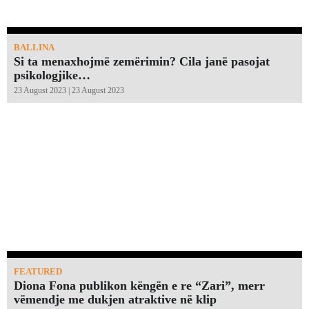
BALLINA
Si ta menaxhojmë zemërimin? Cila janë pasojat
psikologjike…
23 August 2023 | 23 August 2023
FEATURED
Diona Fona publikon këngën e re “Zari”, merr
vëmendje me dukjen atraktive në klip