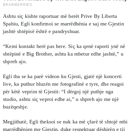
Ashtu siç kishte raportuar më herët Prive By Liberta
Spahiu, Egli konfirmoi se marrëdhënia e saj me Gjestin
jashtë shtëpisë është e pandryshuar.
“Kemi kontakt herë pas here. Siç ka qenë raporti ynë në
shtëpinë e Big Brother, ashtu ka mbetur edhe jashtë,” u
shpreh ajo.
Egli tha se ka parë videon ku Gjesti, gjatë një koncerti
live, ka puthur bluzën me fotografinë e tyre, dhe reagoi
për këtë veprim të Gjestit: “I dërgoj një puthje nga
studio, ashtu siç veproi edhe ai,” u shpreh ajo me një
buzëqeshje.
Megjithatë, Egli theksoi se nuk ka më çfarë të shtojë mbi
marrëdhënien me Gjestin, duke respektuar dëshirën e tij