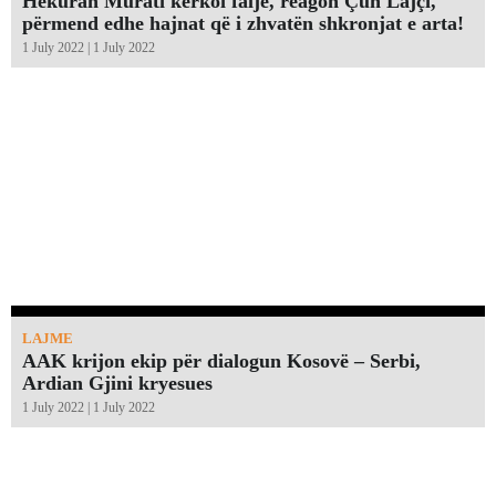
Hekuran Murati kërkoi falje, reagon Çun Lajçi,
përmend edhe hajnat që i zhvatën shkronjat e arta!￼
1 July 2022 | 1 July 2022
LAJME
AAK krijon ekip për dialogun Kosovë – Serbi,
Ardian Gjini kryesues
1 July 2022 | 1 July 2022