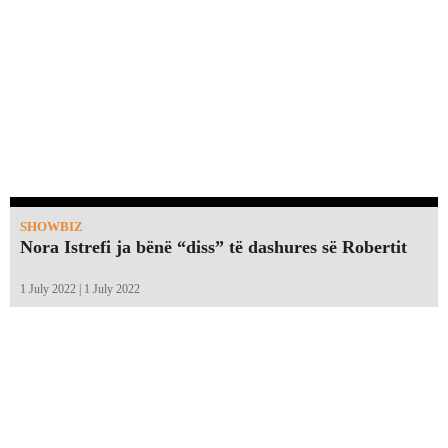
SHOWBIZ
Nora Istrefi ja bënë “diss” të dashures së Robertit
1 July 2022 | 1 July 2022