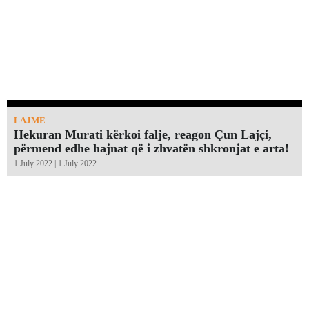
LAJME
Hekuran Murati kërkoi falje, reagon Çun Lajçi,
përmend edhe hajnat që i zhvatën shkronjat e arta!￼
1 July 2022 | 1 July 2022