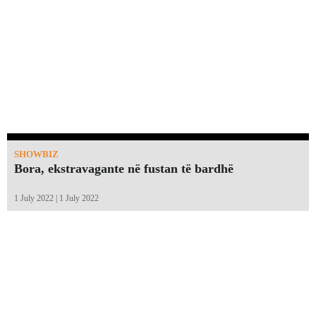
SHOWBIZ
Bora, ekstravagante në fustan të bardhë
1 July 2022 | 1 July 2022