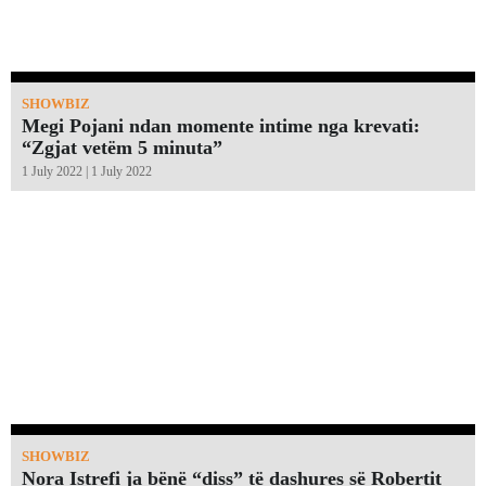
SHOWBIZ
Megi Pojani ndan momente intime nga krevati:
“Zgjat vetëm 5 minuta”￼
1 July 2022 | 1 July 2022
SHOWBIZ
Nora Istrefi ja bënë “diss” të dashures së Robertit