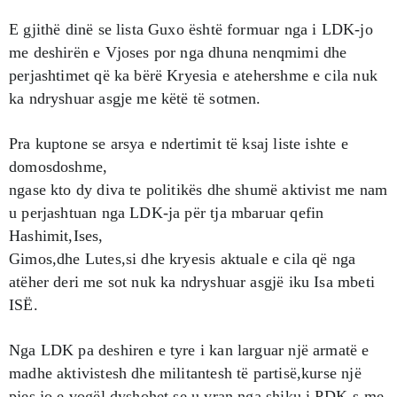
E gjithë dinë se lista Guxo është formuar nga i LDK-jo
me deshirën e Vjoses por nga dhuna nenqmimi dhe
perjashtimet që ka bërë Kryesia e atehershme e cila nuk
ka ndryshuar asgje me këtë të sotmen.
Pra kuptone se arsya e ndertimit të ksaj liste ishte e
domosdoshme,
ngase kto dy diva te politikës dhe shumë aktivist me nam
u perjashtuan nga LDK-ja për tja mbaruar qefin
Hashimit,Ises,
Gimos,dhe Lutes,si dhe kryesis aktuale e cila që nga
atëher deri me sot nuk ka ndryshuar asgjë iku Isa mbeti
ISË.
Nga LDK pa deshiren e tyre i kan larguar një armatë e
madhe aktivistesh dhe militantesh të partisë,kurse një
pjes jo e vogël dyshohet se u vran nga shiku i PDK-s me