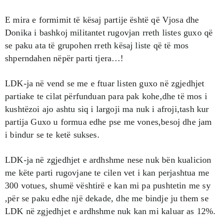
E mira e formimit të kësaj partije është që Vjosa dhe
Donika i bashkoj militantet rugovjan rreth listes guxo që
se paku ata të grupohen rreth kësaj liste që të mos
shperndahen nëpër parti tjera…!
LDK-ja në vend se me e ftuar listen guxo në zgjedhjet
partiake te cilat përfunduan para pak kohe,dhe të mos i
kushtëzoi ajo ashtu siq i largoji ma nuk i afroji,tash kur
partija Guxo u formua edhe pse me vones,besoj dhe jam
i bindur se te ketë sukses.
LDK-ja në zgjedhjet e ardhshme nese nuk bën kualicion
me këte parti rugovjane te cilen vet i kan perjashtua me
300 votues, shumë vështirë e kan mi pa pushtetin me sy
,për se paku edhe një dekade, dhe me bindje ju them se
LDK në zgjedhjet e ardhshme nuk kan mi kaluar as 12%.