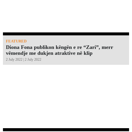
FEATURED
Diona Fona publikon këngën e re “Zari”, merr
vëmendje me dukjen atraktive në klip
2 July 2022 | 2 July 2022