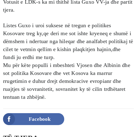
Votusit e LDK-s ka mi thithë lista Guxo VV-ja dhe partit
tjera.
Listes Guxo i uroi suksese në tregun e politikes
Kosovare treg ky,qe deri me sot ishte kryeneq e shumë i
dëmshem i ndertuar nga hileqar dhe analfabet politikaj të
cilet te vetmin qellim e kishin plaqkitjen hajnin,dhe
fundi ju erdhi me turp.
Mu për këte populli i mbeshteti Vjosen dhe Albinin dhe
sot politika Kosovare dhe vet Kosova ka marrur
rrugetimin e duhur drejt demokracive evropianr dhe
ruajtjes të sovranitetit, sovranitet ky të cilin trdhëtaret
tentuan ta zhbëjnë.
Facebook