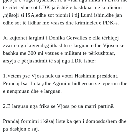
te cilet edhe sot LDK ja është e bashkuar në kualicion
,njësoji si ISA,edhe sot pioniri i tij Lumi ishin,dhe jan
edhe sot të lidhur me vrases dhe kriminelet e PDK-s.
Ju kujtohet largimi i Donika Gervalles e cila tërhiqej
zvarrë nga kuvendi,gjithashtu e larguan edhe Vjosen se
bashku me 300 mi votues e militant të përkushtuar,
arsyja e përjashtimit të saj nga LDK ishte:
1.Vetem pse Vjosa nuk ua votoi Hashimin president.
Prandaj Isa, Luta ,dhe Agimi u hidheruan se tepermi dhe
e nenqmuan dhe e larguan.
2.E larguan nga frika se Vjosa po ua marri partinë.
Prandaj formimi i kësaj liste ka qen i domosdoshem dhe
pa dashjen e saj.