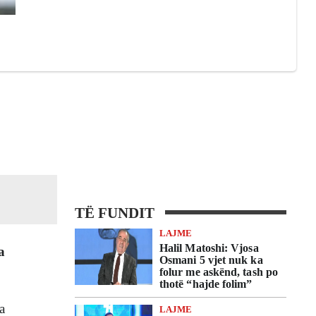
TË FUNDIT
LAJME
Halil Matoshi: Vjosa
a
Osmani 5 vjet nuk ka
folur me askënd, tash po
thotë “hajde folim”
a
LAJME