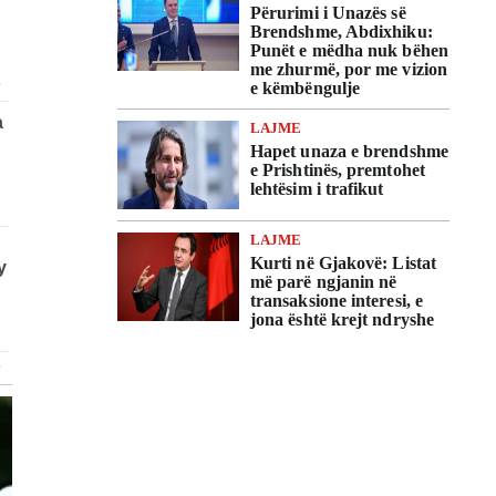
Përurimi i Unazës së
Brendshme, Abdixhiku:
Punët e mëdha nuk bëhen
me zhurmë, por me vizion
e këmbëngulje
LAJME
Hapet unaza e brendshme
e Prishtinës, premtohet
lehtësim i trafikut
LAJME
Kurti në Gjakovë: Listat
më parë ngjanin në
transaksione interesi, e
jona është krejt ndryshe