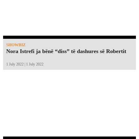
SHOWBIZ
Nora Istrefi ja bënë “diss” të dashures së Robertit
1 July 2022 | 1 July 2022