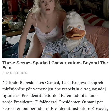
Në krah të Presidentes Osmani, Fana Rugova u shpreh
mirënjohëse për vëmendjen dhe respektin e treguar ndaj
figurës së Presidentit historik. “Faleminderit shumë
zonja Presidente. E falënderoj Presidenten Osmani për
këtë ceremoni për nder të Presidentit historik të Kosovës,