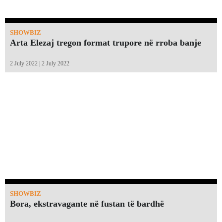
SHOWBIZ
Arta Elezaj tregon format trupore në rroba banje
2 July 2022 | 2 July 2022
SHOWBIZ
Bora, ekstravagante në fustan të bardhë