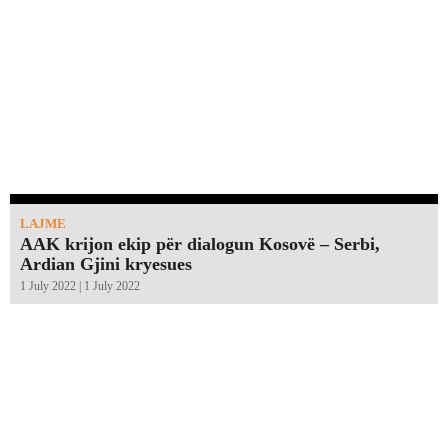
LAJME
AAK krijon ekip për dialogun Kosovë – Serbi,
Ardian Gjini kryesues
1 July 2022 | 1 July 2022