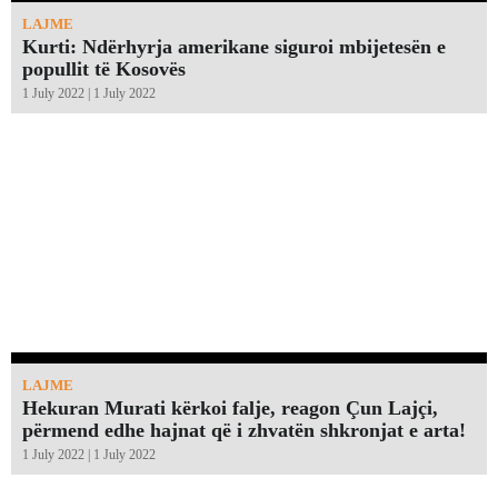
LAJME
Kurti: Ndërhyrja amerikane siguroi mbijetesën e
popullit të Kosovës
1 July 2022 | 1 July 2022
LAJME
Hekuran Murati kërkoi falje, reagon Çun Lajçi,
përmend edhe hajnat që i zhvatën shkronjat e arta!￼
1 July 2022 | 1 July 2022