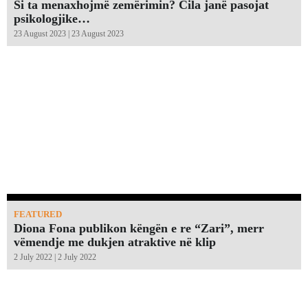
Si ta menaxhojmë zemërimin? Cila janë pasojat
psikologjike…
23 August 2023 | 23 August 2023
FEATURED
Diona Fona publikon këngën e re “Zari”, merr
vëmendje me dukjen atraktive në klip
2 July 2022 | 2 July 2022