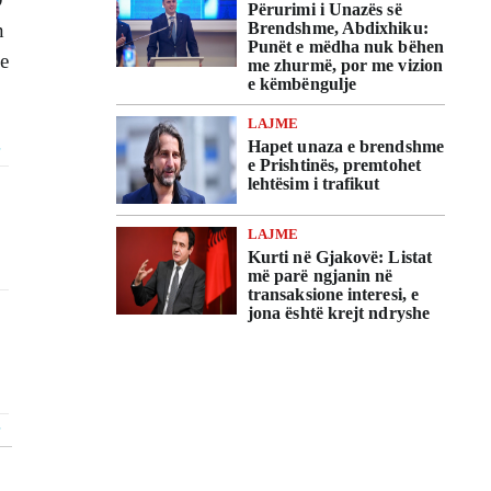
Përurimi i Unazës së
Brendshme, Abdixhiku:
n
Punët e mëdha nuk bëhen
ke
me zhurmë, por me vizion
e këmbëngulje
LAJME
Hapet unaza e brendshme
e Prishtinës, premtohet
lehtësim i trafikut
LAJME
Kurti në Gjakovë: Listat
më parë ngjanin në
transaksione interesi, e
jona është krejt ndryshe