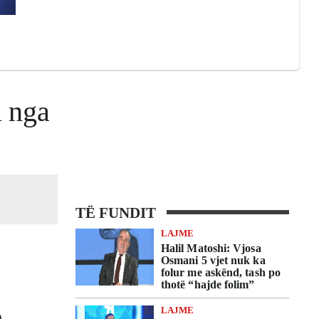
i nga
TË FUNDIT
LAJME
Halil Matoshi: Vjosa
Osmani 5 vjet nuk ka
folur me askënd, tash po
thotë “hajde folim”
LAJME
9