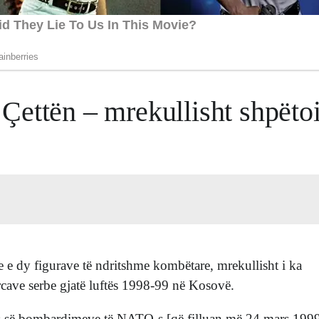
Çettën – mrekullisht shpëto
e e dy figurave të ndritshme kombëtare, mrekullisht i ka
forcave serbe gjatë luftës 1998-99 në Kosovë.
s së bombardimeve të NATO-s [që filluan më 24 mars 199