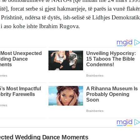
të], forcat serbe si gjest hakmarrjeje, të parës ia vunë flakë
rishtinë, ndërsa të dytës, ish-selisë së Lidhjes Demokrati
 i aso kohe ishte Ibrahim Rugova.