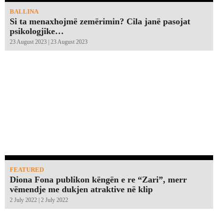
BALLINA
Si ta menaxhojmë zemërimin? Cila janë pasojat
psikologjike…
23 August 2023 | 23 August 2023
FEATURED
Diona Fona publikon këngën e re “Zari”, merr
vëmendje me dukjen atraktive në klip
2 July 2022 | 2 July 2022