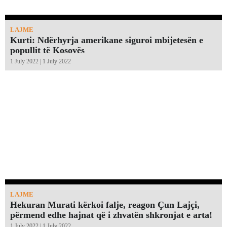
LAJME
Kurti: Ndërhyrja amerikane siguroi mbijetesën e
popullit të Kosovës
1 July 2022 | 1 July 2022
LAJME
Hekuran Murati kërkoi falje, reagon Çun Lajçi,
përmend edhe hajnat që i zhvatën shkronjat e arta!￼
1 July 2022 | 1 July 2022