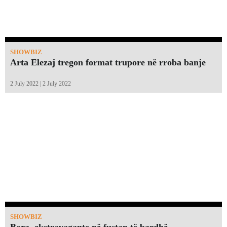
SHOWBIZ
Arta Elezaj tregon format trupore në rroba banje
2 July 2022 | 2 July 2022
SHOWBIZ
Bora, ekstravagante në fustan të bardhë