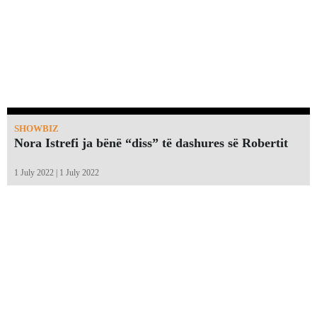
SHOWBIZ
Nora Istrefi ja bënë “diss” të dashures së Robertit
1 July 2022 | 1 July 2022