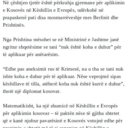
Në çështjen tjetër është përkrahja gjermane për aplikimin
e Kosovës në Këshillin e Evropës, ndërkohë në
prapaskenë pati disa mosmarrëveshje mes Berlinit dhe
Prishtinës.
Nga Prishtina mësohet se në Ministrinë e Jashtme janë
ngritur shqetësime se tani “nuk është koha e duhur” për
të aplikuar për anëtarësim.
“Edhe pas aneksimit rus të Krimesë, na u tha se tani nuk
ishte koha e duhur për të aplikuar. Nëse veprojmë sipas
këshillave të tilla, atëherë koha nuk është kurrë e duhur”,
thotë një diplomat kosovar.
Matematikisht, ka një shumicë në Këshillin e Evropës
për aplikimin kosovar – të paktën nëse të gjitha shtetet
që e kanë njohur pavarësinë e Kosovës votojnë edhe për
pranimin e shtetit më të ri evropian në Këshillin e