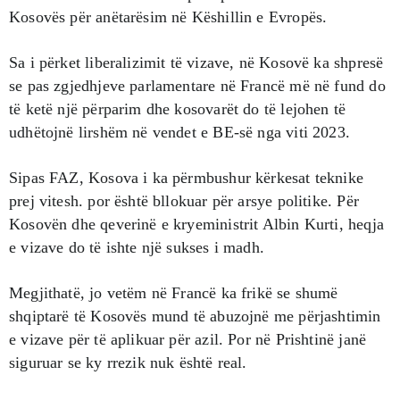
Kosovës për anëtarësim në Këshillin e Evropës.
Sa i përket liberalizimit të vizave, në Kosovë ka shpresë
se pas zgjedhjeve parlamentare në Francë më në fund do
të ketë një përparim dhe kosovarët do të lejohen të
udhëtojnë lirshëm në vendet e BE-së nga viti 2023.
Sipas FAZ, Kosova i ka përmbushur kërkesat teknike
prej vitesh. por është bllokuar për arsye politike. Për
Kosovën dhe qeverinë e kryeministrit Albin Kurti, heqja
e vizave do të ishte një sukses i madh.
Megjithatë, jo vetëm në Francë ka frikë se shumë
shqiptarë të Kosovës mund të abuzojnë me përjashtimin
e vizave për të aplikuar për azil. Por në Prishtinë janë
siguruar se ky rrezik nuk është real.