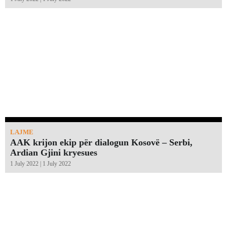
LAJME
AAK krijon ekip për dialogun Kosovë – Serbi,
Ardian Gjini kryesues
1 July 2022 | 1 July 2022