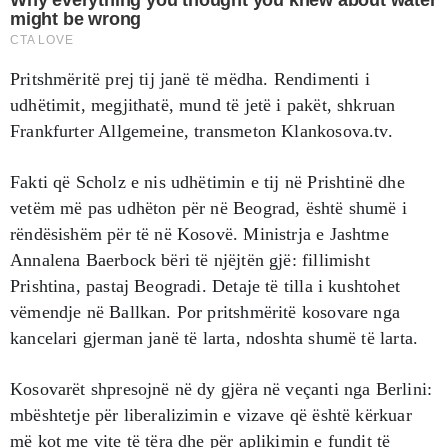
Pritshmëritë prej tij janë të mëdha. Rendimenti i
udhëtimit, megjithatë, mund të jetë i pakët, shkruan
Frankfurter Allgemeine, transmeton Klankosova.tv.
Fakti që Scholz e nis udhëtimin e tij në Prishtinë dhe
vetëm më pas udhëton për në Beograd, është shumë i
rëndësishëm për të në Kosovë. Ministrja e Jashtme
Annalena Baerbock bëri të njëjtën gjë: fillimisht
Prishtina, pastaj Beogradi. Detaje të tilla i kushtohet
vëmendje në Ballkan. Por pritshmëritë kosovare nga
kancelari gjerman janë të larta, ndoshta shumë të larta.
Kosovarët shpresojnë në dy gjëra në veçanti nga Berlini:
mbështetje për liberalizimin e vizave që është kërkuar
më kot me vite të tëra dhe për aplikimin e fundit të