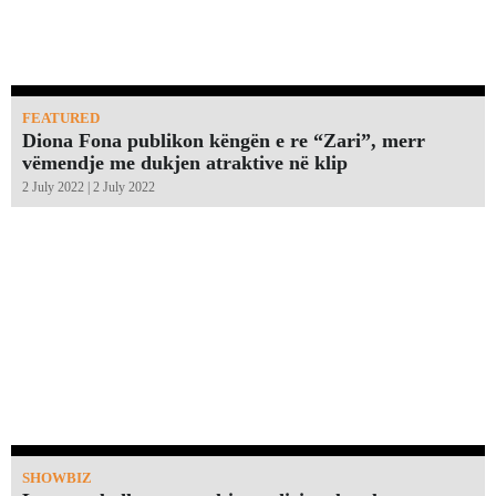
FEATURED
Diona Fona publikon këngën e re “Zari”, merr
vëmendje me dukjen atraktive në klip
2 July 2022 | 2 July 2022
SHOWBIZ