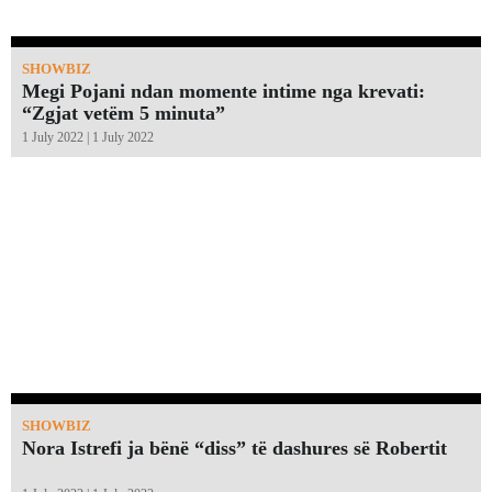
SHOWBIZ
Megi Pojani ndan momente intime nga krevati:
“Zgjat vetëm 5 minuta”￼
1 July 2022 | 1 July 2022
SHOWBIZ
Nora Istrefi ja bënë “diss” të dashures së Robertit