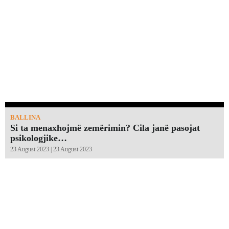
BALLINA
Si ta menaxhojmë zemërimin? Cila janë pasojat
psikologjike…
23 August 2023 | 23 August 2023