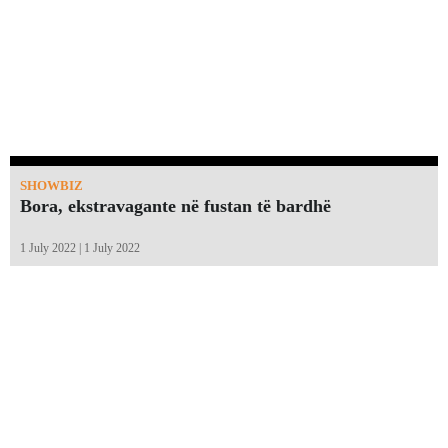
SHOWBIZ
Bora, ekstravagante në fustan të bardhë
1 July 2022 | 1 July 2022