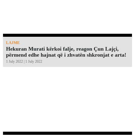
LAJME
Hekuran Murati kërkoi falje, reagon Çun Lajçi,
përmend edhe hajnat që i zhvatën shkronjat e arta!￼
1 July 2022 | 1 July 2022