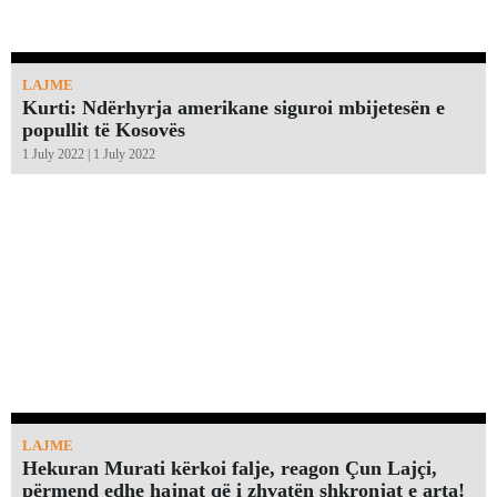
LAJME
Kurti: Ndërhyrja amerikane siguroi mbijetesën e
popullit të Kosovës
1 July 2022 | 1 July 2022
LAJME
Hekuran Murati kërkoi falje, reagon Çun Lajçi,
përmend edhe hajnat që i zhvatën shkronjat e arta!￼