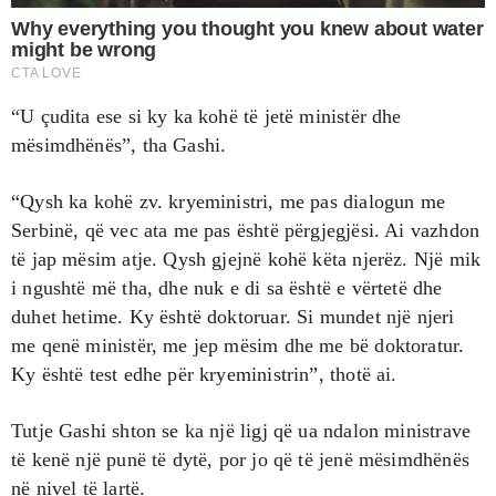
“U çudita ese si ky ka kohë të jetë ministër dhe
mësimdhënës”, tha Gashi.
“Qysh ka kohë zv. kryeministri, me pas dialogun me
Serbinë, që vec ata me pas është përgjegjësi. Ai vazhdon
të jap mësim atje. Qysh gjejnë kohë këta njerëz. Një mik
i ngushtë më tha, dhe nuk e di sa është e vërtetë dhe
duhet hetime. Ky është doktoruar. Si mundet një njeri
me qenë ministër, me jep mësim dhe me bë doktoratur.
Ky është test edhe për kryeministrin”, thotë ai.
Tutje Gashi shton se ka një ligj që ua ndalon ministrave
të kenë një punë të dytë, por jo që të jenë mësimdhënës
në nivel të lartë.