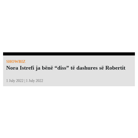
SHOWBIZ
Nora Istrefi ja bënë “diss” të dashures së Robertit
1 July 2022 | 1 July 2022