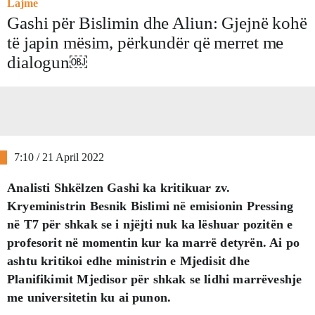
Lajme
Gashi për Bislimin dhe Aliun: Gjejnë kohë
të japin mësim, përkundër që merret me
dialogun￼
7:10 / 21 April 2022
Analisti Shkëlzen Gashi ka kritikuar zv.
Kryeministrin Besnik Bislimi në emisionin Pressing
në T7 për shkak se i njëjti nuk ka lëshuar pozitën e
profesorit në momentin kur ka marrë detyrën. Ai po
ashtu kritikoi edhe ministrin e Mjedisit dhe
Planifikimit Mjedisor për shkak se lidhi marrëveshje
me universitetin ku ai punon.