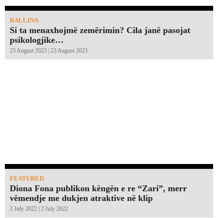
BALLINA
Si ta menaxhojmë zemërimin? Cila janë pasojat
psikologjike…
23 August 2023 | 23 August 2023
FEATURED
Diona Fona publikon këngën e re “Zari”, merr
vëmendje me dukjen atraktive në klip
2 July 2022 | 2 July 2022