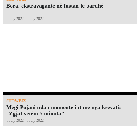
Bora, ekstravagante në fustan të bardhë
1 July 2022 | 1 July 2022
SHOWBIZ
Megi Pojani ndan momente intime nga krevati:
“Zgjat vetëm 5 minuta”￼
1 July 2022 | 1 July 2022