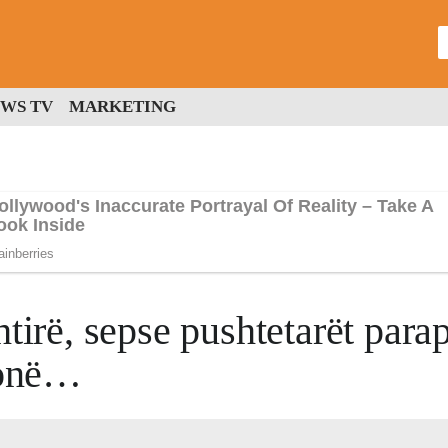
WS TV
MARKETING
htirë, sepse pushtetarët para
 tonë…