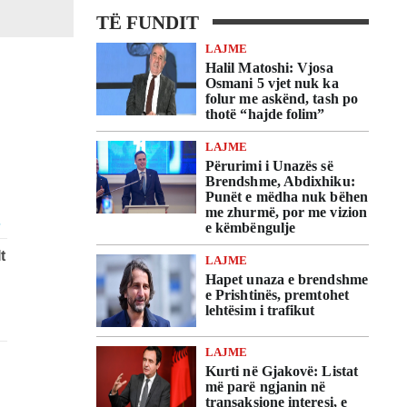
TË FUNDIT
LAJME
Halil Matoshi: Vjosa
Osmani 5 vjet nuk ka
folur me askënd, tash po
thotë “hajde folim”
LAJME
Përurimi i Unazës së
Brendshme, Abdixhiku:
Punët e mëdha nuk bëhen
me zhurmë, por me vizion
e këmbëngulje
LAJME
Hapet unaza e brendshme
e Prishtinës, premtohet
lehtësim i trafikut
LAJME
Kurti në Gjakovë: Listat
më parë ngjanin në
transaksione interesi, e