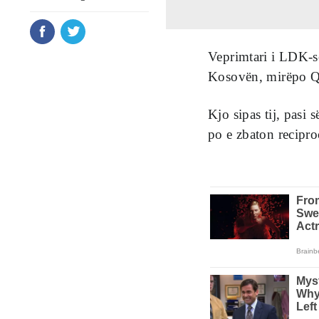
Veprimtari i LDK-së,
Kosovën, mirëpo Qev
Kjo sipas tij, pas
po e zbaton recipr