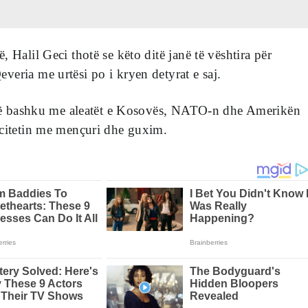
 Halil Geci thotë se këto ditë janë të vështira për
eria me urtësi po i kryen detyrat e saj.
i së bashku me aleatët e Kosovës, NATO-n dhe Amerikën
ocitetin me mençuri dhe guxim.