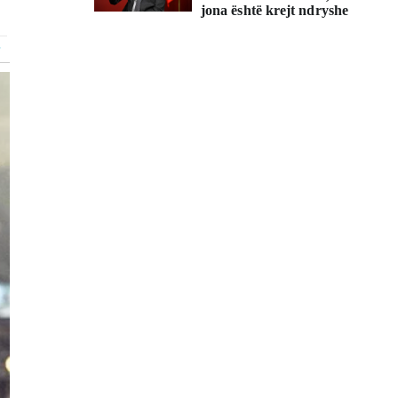
jona është krejt ndryshe