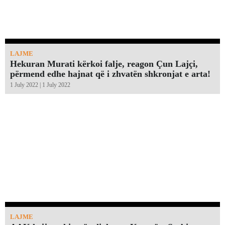
LAJME
Hekuran Murati kërkoi falje, reagon Çun Lajçi,
përmend edhe hajnat që i zhvatën shkronjat e arta!￼
1 July 2022 | 1 July 2022
LAJME