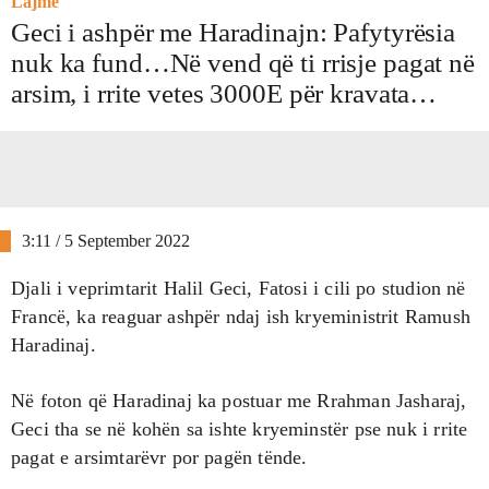
Lajme
Geci i ashpër me Haradinajn: Pafytyrësia
nuk ka fund…Në vend që ti rrisje pagat në
arsim, i rrite vetes 3000E për kravata…
3:11 / 5 September 2022
Djali i veprimtarit Halil Geci, Fatosi i cili po studion në
Francë, ka reaguar ashpër ndaj ish kryeministrit Ramush
Haradinaj.
Në foton që Haradinaj ka postuar me Rrahman Jasharaj,
Geci tha se në kohën sa ishte kryeminstër pse nuk i rrite
pagat e arsimtarëvr por pagën tënde.