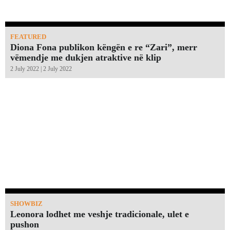
FEATURED
Diona Fona publikon këngën e re “Zari”, merr
vëmendje me dukjen atraktive në klip
2 July 2022 | 2 July 2022
SHOWBIZ
Leonora lodhet me veshje tradicionale, ulet e
pushon