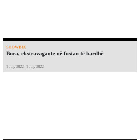
SHOWBIZ
Bora, ekstravagante në fustan të bardhë
1 July 2022 | 1 July 2022