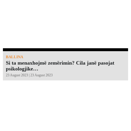
BALLINA
Si ta menaxhojmë zemërimin? Cila janë pasojat
psikologjike…
23 August 2023 | 23 August 2023