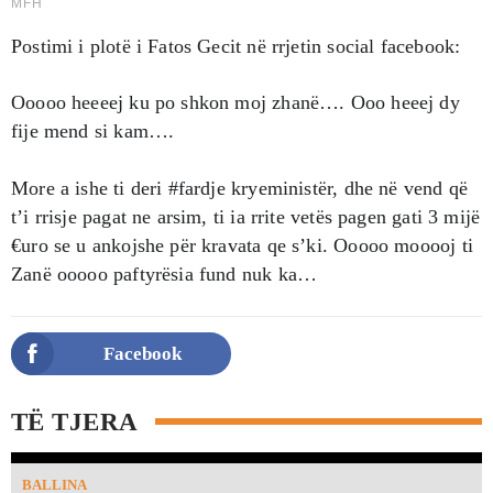
Postimi i plotë i Fatos Gecit në rrjetin social facebook:
Ooooo heeeej ku po shkon moj zhanë…. Ooo heeej dy
fije mend si kam….
More a ishe ti deri #fardje kryeministër, dhe në vend që
t’i rrisje pagat ne arsim, ti ia rrite vetës pagen gati 3 mijë
€uro se u ankojshe për kravata qe s’ki. Ooooo mooooj ti
Zanë ooooo paftyrësia fund nuk ka…
Facebook
TË TJERA
BALLINA