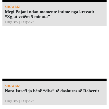
SHOWBIZ
Megi Pojani ndan momente intime nga krevati:
“Zgjat vetëm 5 minuta”￼
1 July 2022 | 1 July 2022
SHOWBIZ
Nora Istrefi ja bënë “diss” të dashures së Robertit
1 July 2022 | 1 July 2022