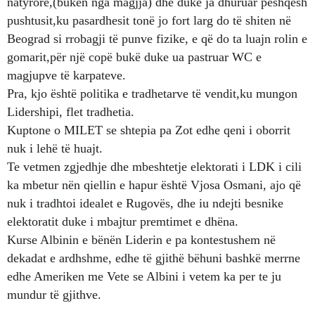
natyrore,(buken nga magjja) dhe duke ja dhuruar peshqesh
pushtusit,ku pasardhesit tonë jo fort larg do të shiten në
Beograd si rrobagji të punve fizike, e që do ta luajn rolin e
gomarit,për një copë bukë duke ua pastruar WC e
magjupve të karpateve.
Pra, kjo është politika e tradhetarve të vendit,ku mungon
Lidershipi, flet tradhetia.
Kuptone o MILET se shtepia pa Zot edhe qeni i oborrit
nuk i lehë të huajt.
Te vetmen zgjedhje dhe mbeshtetje elektorati i LDK i cili
ka mbetur nën qiellin e hapur është Vjosa Osmani, ajo që
nuk i tradhtoi idealet e Rugovës, dhe iu ndejti besnike
elektoratit duke i mbajtur premtimet e dhëna.
Kurse Albinin e bënën Liderin e pa kontestushem në
dekadat e ardhshme, edhe të gjithë bëhuni bashkë merrne
edhe Ameriken me Vete se Albini i vetem ka per te ju
mundur të gjithve.