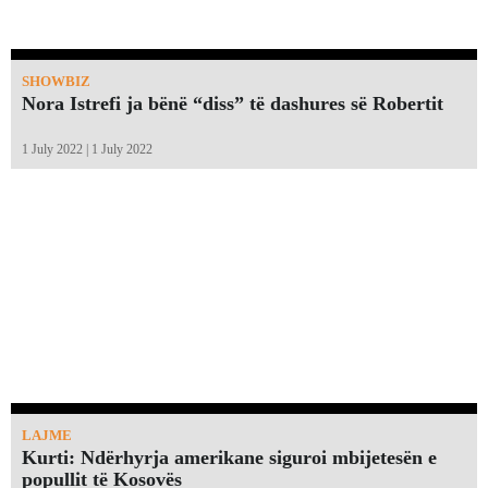
SHOWBIZ
Nora Istrefi ja bënë “diss” të dashures së Robertit
1 July 2022 | 1 July 2022
LAJME
Kurti: Ndërhyrja amerikane siguroi mbijetesën e
popullit të Kosovës