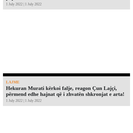
1 July 2022 | 1 July 2022
LAJME
Hekuran Murati kërkoi falje, reagon Çun Lajçi,
përmend edhe hajnat që i zhvatën shkronjat e arta!￼
1 July 2022 | 1 July 2022