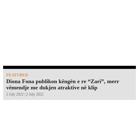
FEATURED
Diona Fona publikon këngën e re “Zari”, merr
vëmendje me dukjen atraktive në klip
2 July 2022 | 2 July 2022