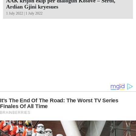
AAK krijon ekip për dialogun Kosovë – Serbi,
Ardian Gjini kryesues
1 July 2022 | 1 July 2022