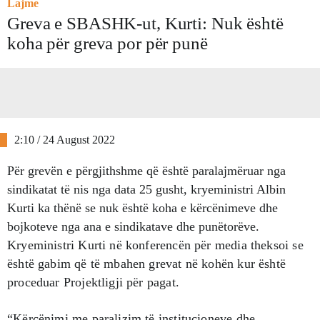
Lajme
Greva e SBASHK-ut, Kurti: Nuk është
koha për greva por për punë
2:10 / 24 August 2022
Për grevën e përgjithshme që është paralajmëruar nga
sindikatat të nis nga data 25 gusht, kryeministri Albin
Kurti ka thënë se nuk është koha e kërcënimeve dhe
bojkoteve nga ana e sindikatave dhe punëtorëve.
Kryeministri Kurti në konferencën për media theksoi se
është gabim që të mbahen grevat në kohën kur është
proceduar Projektligji për pagat.
“Kërcënimi me paralizim të institucioneve dhe