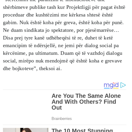
shërbimeve publike tash kur Projektligji për pagat është
proceduar dhe kushtëzimi me kërkesa shtesë është
gabim. Nuk është koha për greva, është koha për punë.
Ne duam sindikata jo spektatore, por pjesëmarrëse…
Disa prej tyre kanë udhëheqësi të re, duhet të ketë
emancipim të ndërsjellë, ne jemi për dialog social pa
kërcënime, pa ultimatum. Duam që të vazhdoj dialogu
social, mirëpo nuk mendojmë që është koha e grevave
dhe bojkoteve”, theksoi ai.