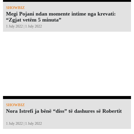
SHOWBIZ
Megi Pojani ndan momente intime nga krevati:
“Zgjat vetëm 5 minuta”￼
1 July 2022 | 1 July 2022
SHOWBIZ
Nora Istrefi ja bënë “diss” të dashures së Robertit
1 July 2022 | 1 July 2022