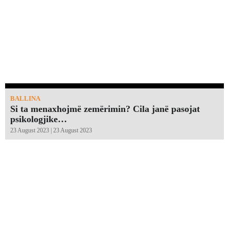
BALLINA
Si ta menaxhojmë zemërimin? Cila janë pasojat
psikologjike…
23 August 2023 | 23 August 2023