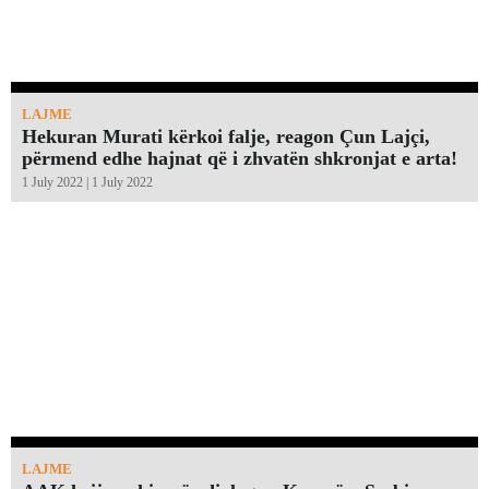
LAJME
Hekuran Murati kërkoi falje, reagon Çun Lajçi,
përmend edhe hajnat që i zhvatën shkronjat e arta!￼
1 July 2022 | 1 July 2022
LAJME