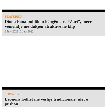
FEATURED
Diona Fona publikon këngën e re “Zari”, merr
vëmendje me dukjen atraktive në klip
2 July 2022 | 2 July 2022
SHOWBIZ
Leonora lodhet me veshje tradicionale, ulet e
pushon