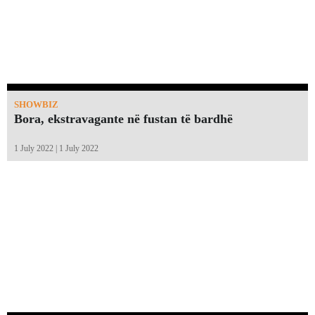
SHOWBIZ
Bora, ekstravagante në fustan të bardhë
1 July 2022 | 1 July 2022