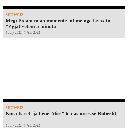
SHOWBIZ
Megi Pojani ndan momente intime nga krevati:
“Zgjat vetëm 5 minuta”￼
1 July 2022 | 1 July 2022
SHOWBIZ
Nora Istrefi ja bënë “diss” të dashures së Robertit
1 July 2022 | 1 July 2022