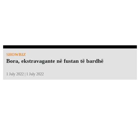
SHOWBIZ
Bora, ekstravagante në fustan të bardhë
1 July 2022 | 1 July 2022