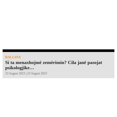
BALLINA
Si ta menaxhojmë zemërimin? Cila janë pasojat
psikologjike…
23 August 2023 | 23 August 2023