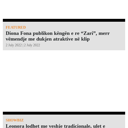
FEATURED
Diona Fona publikon këngën e re “Zari”, merr
vëmendje me dukjen atraktive në klip
2 July 2022 | 2 July 2022
SHOWBIZ
Leonora lodhet me veshje tradicionale, ulet e