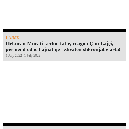
LAJME
Hekuran Murati kërkoi falje, reagon Çun Lajçi,
përmend edhe hajnat që i zhvatën shkronjat e arta!￼
1 July 2022 | 1 July 2022