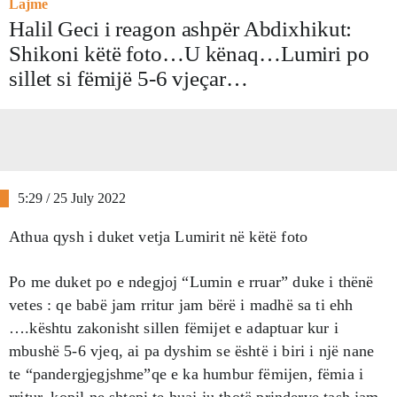
Lajme
Halil Geci i reagon ashpër Abdixhikut:
Shikoni këtë foto…U kënaq…Lumiri po
sillet si fëmijë 5-6 vjeçar…
5:29 / 25 July 2022
Athua qysh i duket vetja Lumirit në këtë foto
Po me duket po e ndegjoj “Lumin e rruar” duke i thënë
vetes : qe babë jam rritur jam bërë i madhë sa ti ehh
….kështu zakonisht sillen fëmijet e adaptuar kur i
mbushë 5-6 vjeq, ai pa dyshim se është i biri i një nane
te “pandergjegjshme”qe e ka humbur fëmijen, fëmia i
rritur, kopil ne shtepi te huaj ju thotë prinderve tash jam