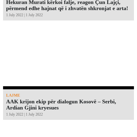
Hekuran Murati kërkoi falje, reagon Çun Lajçi,
përmend edhe hajnat që i zhvatën shkronjat e arta!￼
1 July 2022 | 1 July 2022
LAJME
AAK krijon ekip për dialogun Kosovë – Serbi,
Ardian Gjini kryesues
1 July 2022 | 1 July 2022