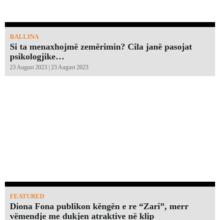
BALLINA
Si ta menaxhojmë zemërimin? Cila janë pasojat
psikologjike…
23 August 2023 | 23 August 2023
FEATURED
Diona Fona publikon këngën e re “Zari”, merr
vëmendje me dukjen atraktive në klip