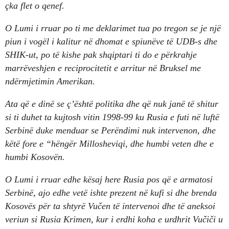
çka flet o qenef.
O Lumi i rruar po ti me deklarimet tua po tregon se je një
piun i vogël i kalitur në dhomat e spiunëve të UDB-s dhe
SHIK-ut, po të kishe pak shqiptari ti do e përkrahje
marrëveshjen e reciprocitetit e arritur në Bruksel me
ndërmjetimin Amerikan.
Ata që e dinë se ç’është politika dhe që nuk janë të shitur
si ti duhet ta kujtosh vitin 1998-99 ku Rusia e futi në luftë
Serbinë duke menduar se Perëndimi nuk intervenon, dhe
këtë fore e “hëngër Millosheviqi, dhe humbi veten dhe e
humbi Kosovën.
O Lumi i rruar edhe kësaj here Rusia pos që e armatosi
Serbinë, ajo edhe vetë ishte prezent në kufi si dhe brenda
Kosovës për ta shtyrë Vučen të intervenoi dhe të aneksoi
veriun si Rusia Krimen, kur i erdhi koha e urdhrit Vučiči u