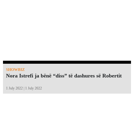
SHOWBIZ
Nora Istrefi ja bënë “diss” të dashures së Robertit
1 July 2022 | 1 July 2022