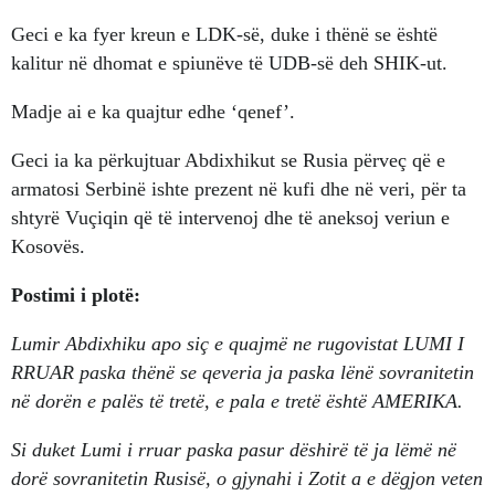
Geci e ka fyer kreun e LDK-së, duke i thënë se është
kalitur në dhomat e spiunëve të UDB-së deh SHIK-ut.
Madje ai e ka quajtur edhe ‘qenef’.
Geci ia ka përkujtuar Abdixhikut se Rusia përveç që e
armatosi Serbinë ishte prezent në kufi dhe në veri, për ta
shtyrë Vuçiqin që të intervenoj dhe të aneksoj veriun e
Kosovës.
Postimi i plotë:
Lumir Abdixhiku apo siç e quajmë ne rugovistat LUMI I
RRUAR paska thënë se qeveria ja paska lënë sovranitetin
në dorën e palës të tretë, e pala e tretë është AMERIKA.
Si duket Lumi i rruar paska pasur dëshirë të ja lëmë në
dorë sovranitetin Rusisë, o gjynahi i Zotit a e dëgjon veten