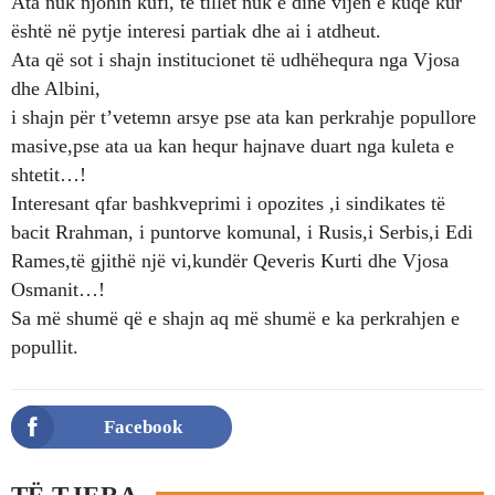
Ata nuk njohin kufi, të tillet nuk e dinë vijen e kuqe kur
është në pytje interesi partiak dhe ai i atdheut.
Ata që sot i shajn institucionet të udhëhequra nga Vjosa
dhe Albini,
i shajn për t’vetemn arsye pse ata kan perkrahje popullore
masive,pse ata ua kan hequr hajnave duart nga kuleta e
shtetit…!
Interesant qfar bashkveprimi i opozites ,i sindikates të
bacit Rrahman, i puntorve komunal, i Rusis,i Serbis,i Edi
Rames,të gjithë një vi,kundër Qeveris Kurti dhe Vjosa
Osmanit…!
Sa më shumë që e shajn aq më shumë e ka perkrahjen e
popullit.
Facebook