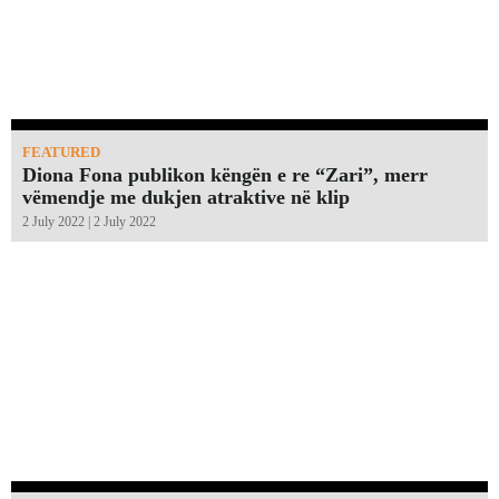
FEATURED
Diona Fona publikon këngën e re “Zari”, merr
vëmendje me dukjen atraktive në klip
2 July 2022 | 2 July 2022