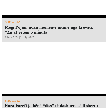
SHOWBIZ
Megi Pojani ndan momente intime nga krevati:
“Zgjat vetëm 5 minuta”￼
1 July 2022 | 1 July 2022
SHOWBIZ
Nora Istrefi ja bënë “diss” të dashures së Robertit