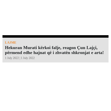
LAJME
Hekuran Murati kërkoi falje, reagon Çun Lajçi,
përmend edhe hajnat që i zhvatën shkronjat e arta!￼
1 July 2022 | 1 July 2022