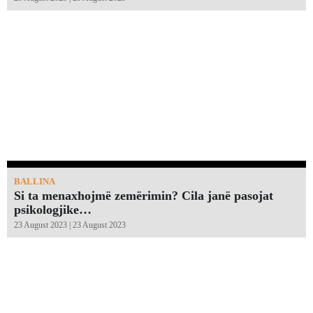
BALLINA
Si ta menaxhojmë zemërimin? Cila janë pasojat
psikologjike…
23 August 2023 | 23 August 2023