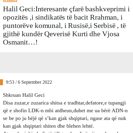
Ballina
Halil Geci:Interesante çfarë bashkveprimi i
opozitës ,i sindikatës të bacit Rrahman, i
puntorëve komunal, i Rusisë,i Serbisë , të
gjithë kundër Qeverisë Kurti dhe Vjosa
Osmanit…!
9:53 / 6 September 2022
Shkruan Halil Geci
Disa zuzar,e zuzarica shitsa e tradhtar,defatore,e tupangji
që e shofin LDK-n mbi atdheun,duhet me ua bërë ADN-n
se be po ju bëjë që s’kan gjak shqiptari, ngase ata që nuk
kan gjak shqiptari shiten dhe blehen lehtë.