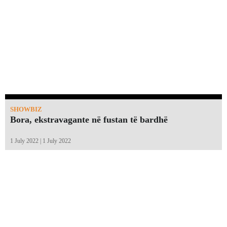
SHOWBIZ
Bora, ekstravagante në fustan të bardhë
1 July 2022 | 1 July 2022