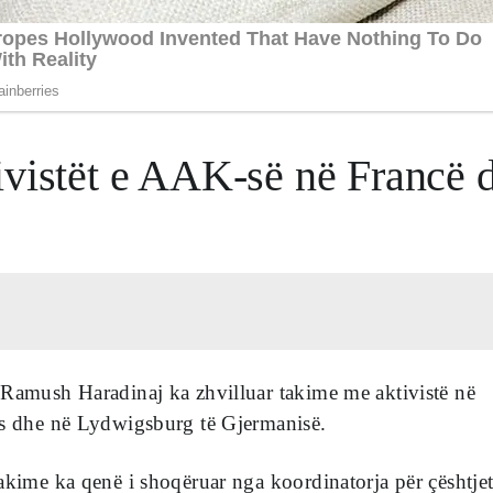
ivistët e AAK-së në Francë 
 Ramush Haradinaj ka zhvilluar takime me aktivistë në
ës dhe në Lydwigsburg të Gjermanisë.
akime ka qenë i shoqëruar nga koordinatorja për çështje