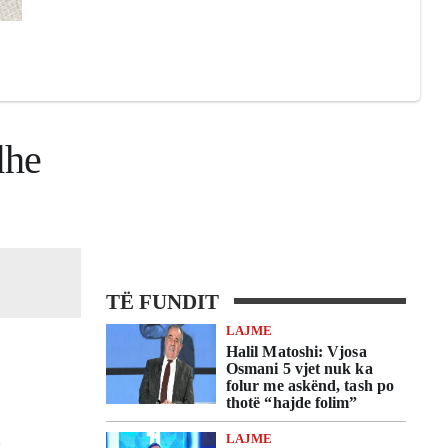
dhe
TË FUNDIT
LAJME
Halil Matoshi: Vjosa
Osmani 5 vjet nuk ka
folur me askënd, tash po
thotë “hajde folim”
t
LAJME