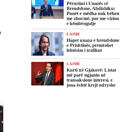
Përurimi i Unazës së
Brendshme, Abdixhiku:
Punët e mëdha nuk bëhen
me zhurmë, por me vizion
e këmbëngulje
LAJME
Hapet unaza e brendshme
e Prishtinës, premtohet
lehtësim i trafikut
LAJME
Kurti në Gjakovë: Listat
më parë ngjanin në
transaksione interesi, e
jona është krejt ndryshe