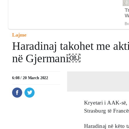
Lajme
Haradinaj takohet me akt
në Gjermani￼
6:08 / 20 March 2022
Kryetari i AAK-së,
Strasburg të Franc
Haradinaj në këto t